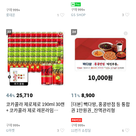
집안 실내 담배 냄새 제거
맥반석계란 HACCP 햇썹 인증
구매
구매
999+
999+
GS SHOP
롯데온
3
1
23
24
44
25,710
11
8,900
%
%
코카콜라 제로제로 190ml 30캔
[더본] 빽다방, 홍콩반점 등 통합
+ 코카콜라 제로 레몬라임
권 1만원권_잔액관리형
190ml 30캔 + (증정) 콜드컵+스
티커 세트
구매
구매
999+
999+
G마켓
11번가 쇼킹딜
3
6