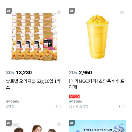
25
26
30
13,230
20
2,960
%
%
쌀로별 오리지널 62g 16입 1박
[메가MGC커피] 초당옥수수 프
스
라페
구매
구매
999+
999+
G마켓
11번가 쇼킹딜
2
5
27
28