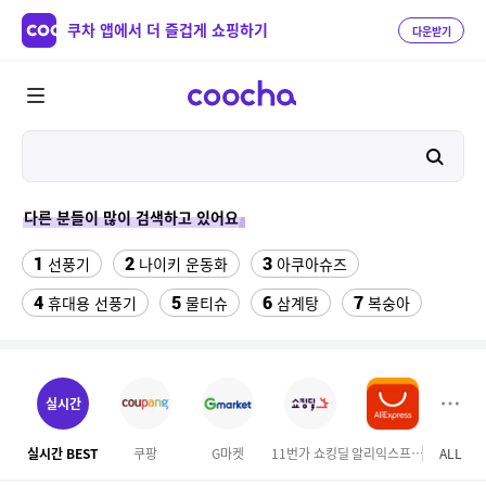
쿠차 앱에서 더 즐겁게 쇼핑하기
다운받기
다른 분들이 많이 검색하고 있어요
1
2
3
선풍기
나이키 운동화
아쿠아슈즈
4
5
6
7
휴대용 선풍기
물티슈
삼계탕
복숭아
8
9
10
이동식 에어컨
미니 탁상용 선풍기
에어컨
11
12
수향미쌀10kg특등급
여성 댄스복
실시간
13
14
대용량 바디로션
여성용속옷브라탑
실시간 BEST
쿠팡
G마켓
11번가 쇼킹딜
알리익스프레스
ALL
이마
15
16
달바 세럼 160
용산 나인트리