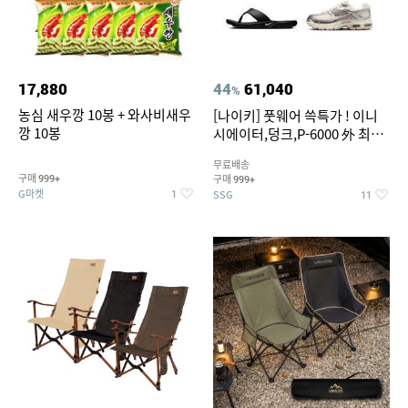
17,880
44
61,040
%
농심 새우깡 10봉 + 와사비새우
[나이키] 풋웨어 쓱특가 ! 이니
깡 10봉
시에이터,덩크,P-6000 外 최대
~50% SALE
무료배송
구매
구매
999+
999+
G마켓
SSG
1
11