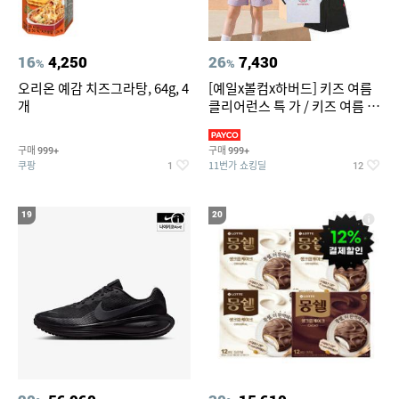
16
4,250
26
7,430
%
%
오리온 예감 치즈그라탕, 64g, 4
[예일x볼컴x하버드] 키즈 여름
개
클리어런스 특 가 / 키즈 여름 수
영복 반팔티 반바지 스
구매
구매
999+
999+
쿠팡
11번가 쇼킹딜
1
12
19
20