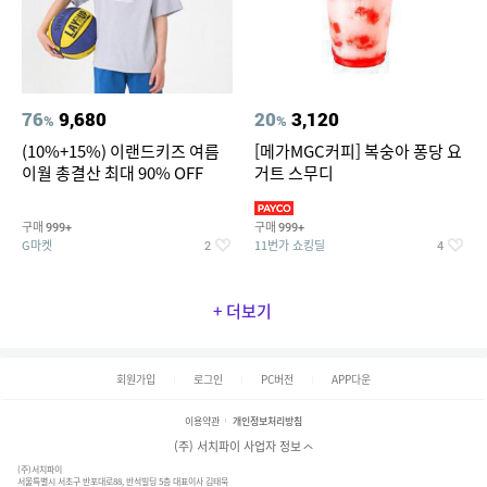
76
9,680
20
3,120
%
%
(10%+15%) 이랜드키즈 여름
[메가MGC커피] 복숭아 퐁당 요
이월 총결산 최대 90% OFF
거트 스무디
구매
구매
999+
999+
G마켓
11번가 쇼킹딜
2
4
+ 더보기
회원가입
로그인
PC버전
APP다운
이용약관
개인정보처리방침
(주) 서치파이 사업자 정보
(주)서치파이
서울특별시 서초구 반포대로88, 반석빌딩 5층 대표이사 김태묵