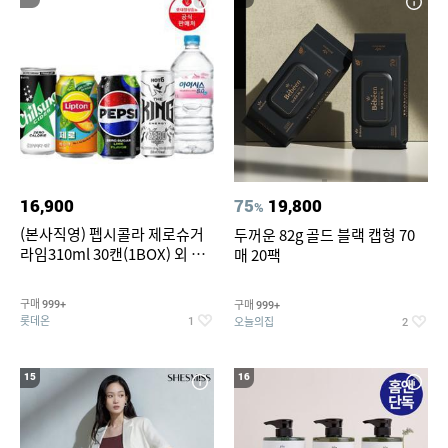
16,900
75
19,800
%
(본사직영) 펩시콜라 제로슈거
두꺼운 82g 골드 블랙 캡형 70
라임310ml 30캔(1BOX) 외 롯
매 20팩
데칠성BEST
구매
구매
999+
999+
롯데온
오늘의집
1
2
15
16