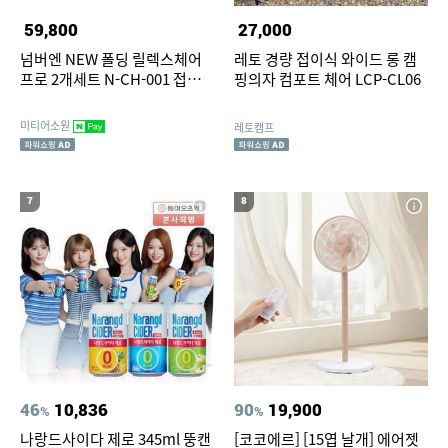
59,800
27,000
넘버엔 NEW 폴딩 릴렉스체어
레토 경량 접이식 와이드 롱 캠
프로 2개세트 N-CH-001 접이
핑의자 컴포트 체어 LCP-CL06
식 캠핑의자 1+1
미티어소원
레토캠프
7
8
46
10,836
90
19,900
%
%
나랑드사이다 제로 345ml 뚱캔
[코코에르] [15엽 날개] 에어젯