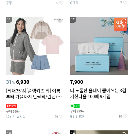
G마켓
쿠팡
7
5
11
12
31
6,930
7,900
%
더 도톰한 올데이 뽑아쓰는 3겹
[최대35%][폴햄키즈 외] 여름
키친타올 100매 9개입
부터 가을까지 반팔티/린넨/맨
투맨/가디건/팬츠 외 100종
구매
구매
999+
999+
GS SHOP
11번가 쇼킹딜
10
29
13
14