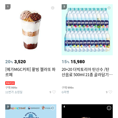
17
18
크로커다일 레이디
바다낚시대찌
1
2
19
20
3m 슈퍼그립 핫 옥션
가성비 헤드셋
20
3,520
15
15,980
%
%
[메가MGC커피] 팥빙 젤라또 파
20+20 더빅토리아 탄산수 /탄
르페
산음료 500ml 21종 골라담기
(총 2박스/분리배송)
구매
구매
999+
999+
11번가 쇼킹딜
G마켓
9
9
3
4