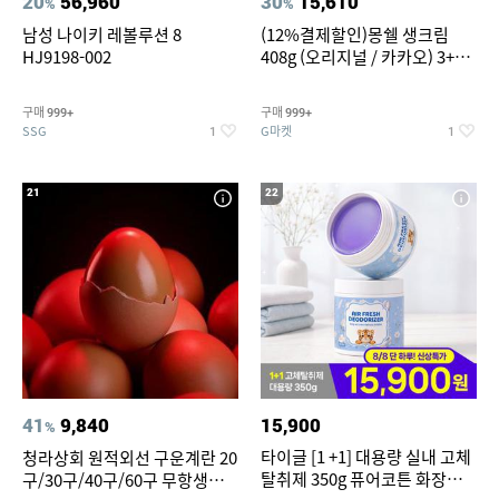
20
56,960
30
15,610
%
%
남성 나이키 레볼루션 8
(12%결제할인)몽쉘 생크림
HJ9198-002
408g (오리지널 / 카카오) 3+1
개
구매
구매
999+
999+
SSG
G마켓
1
1
21
22
41
9,840
15,900
%
타이글 [1 +1] 대용량 실내 고체
청라상회 원적외선 구운계란 20
탈취제 350g 퓨어코튼 화장실
구/30구/40구/60구 무항생제