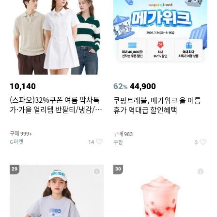
10,140
62
44,900
%
(스파오)32%쿠폰 여름 막차특
쿠팡트래블, 메가위크 올 여름
가·가을 얼리템 반팔티/냉감/반
휴가 역대급 할인혜택
바지/린넨/맨투맨/슬랙스/가디
건 외 ~74%OFF
구매
구매
999+
983
G마켓
쿠팡
14
3
29
30