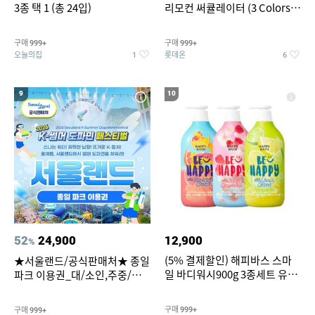
3종 택 1 (총 24입)
리모컨 써큘레이터 (3 Colors
택1)
구매
구매
999+
999+
오늘의집
롯데온
1
6
9
10
52
24,900
12,900
%
(5% 결제할인) 해피바스 스마
★서울랜드/공식판매처★ 종일
일 바디워시900g 3종세트 유
파크 이용권_대/소인,주중/주
자/체리/자몽
말 공통
구매
구매
999+
999+