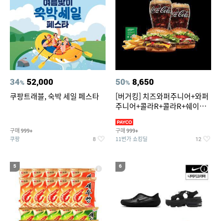
34
52,000
50
8,650
%
%
쿠팡트래블, 숙박 세일 페스타
[버거킹] 치즈와퍼주니어+와퍼
주니어+콜라R+콜라R+쉐이킹
프라이 스윗어니언
구매
구매
999+
999+
쿠팡
11번가 쇼킹딜
8
12
5
6