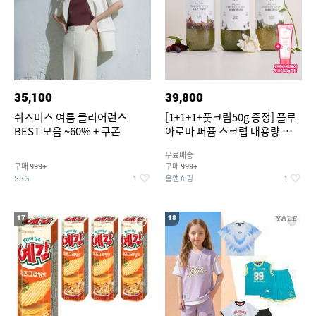
35,100
39,800
쉬즈미스 여름 클리어런스
[1+1+1+풋크림50g 증정] 플루
BEST 모음 ~60% + 쿠폰
아로마 퍼퓸 스크럽 대용량 바디
워시 1000ml
무료배송
구매
구매
999+
999+
SSG
홈앤쇼핑
1
1
17
18