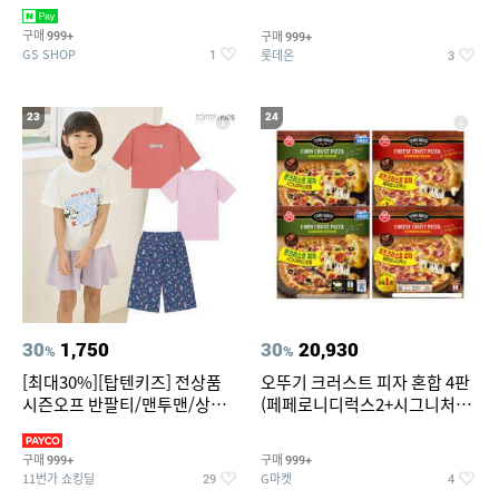
치즈 증정
크림/베리믹스/헤이즐넛초코
구매
구매
999+
999+
GS SHOP
롯데온
1
3
23
24
30
1,750
30
20,930
%
%
[최대30%][탑텐키즈] 전상품
오뚜기 크러스트 피자 혼합 4판
시즌오프 반팔티/맨투맨/상하
(페페로니디럭스2+시그니처익
복/레깅스 외 100종
스트림2)
구매
구매
999+
999+
11번가 쇼킹딜
G마켓
29
4