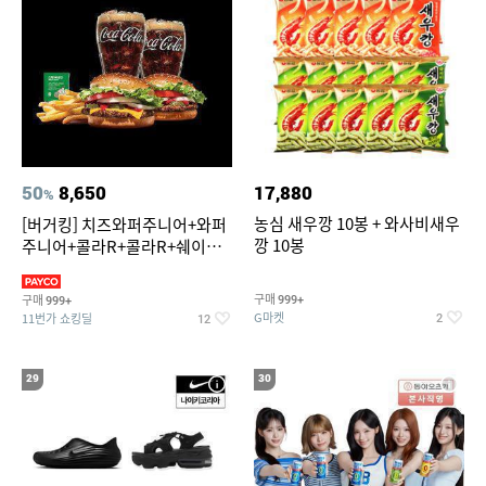
50
8,650
17,880
%
농심 새우깡 10봉 + 와사비새우
[버거킹] 치즈와퍼주니어+와퍼
깡 10봉
주니어+콜라R+콜라R+쉐이킹
프라이 스윗어니언
구매
구매
999+
999+
G마켓
11번가 쇼킹딜
2
12
29
30