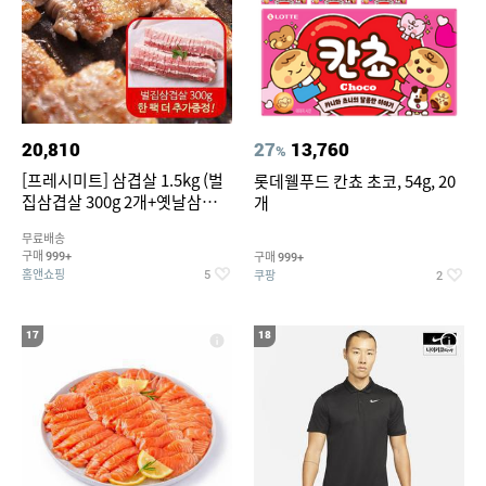
20,810
27
13,760
%
[프레시미트] 삼겹살 1.5kg (벌
롯데웰푸드 칸쵸 초코, 54g, 20
집삼겹살 300g 2개+옛날삼겹살
개
300g 2개+벌집삼겹살300g한
무료배송
팩 추가증정)
구매
구매
999+
999+
홈앤쇼핑
쿠팡
5
2
17
18