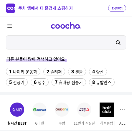
쿠차 앱에서 더 즐겁게 쇼핑하기
다운받기
다른 분들이 많이 검색하고 있어요
1
2
3
4
나이키 운동화
슬리퍼
샌들
양산
5
6
7
8
선풍기
생수
휴대용 선풍기
뉴발란스
9
10
11
12
아쿠아슈즈
물티슈
삼계탕
복숭아
13
14
이동식 에어컨
중고음료수냉장고
실시간
15
16
레이저 이어폰
미니 탁상용 선풍기
실시간 BEST
G마켓
쿠팡
11번가 쇼킹딜
하프클럽
ALL
GS S
17
18
무지반팔티셔츠 여성
바다낚시대찌