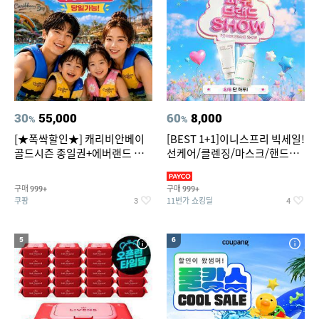
30
55,000
60
8,000
%
%
[★폭싹할인★] 캐리비안베이
[BEST 1+1]이니스프리 빅세일!
골드시즌 종일권+에버랜드 오
선케어/클렌징/마스크/핸드크
후권 대소공통
림/레티놀/PDRN/비타C/그린
구매
구매
999+
999+
쿠팡
11번가 쇼킹딜
3
4
5
6