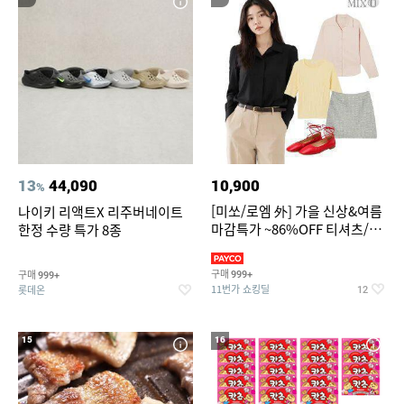
13
44,090
10,900
%
[미쏘/로엠 外] 가을 신상&여름
나이키 리액트X 리주버네이트
마감특가 ~86%OFF 티셔츠/슬
한정 수량 특가 8종
랙스/원피스/니트/블라우스
구매
구매
999+
999+
11번가 쇼킹딜
롯데온
12
15
16