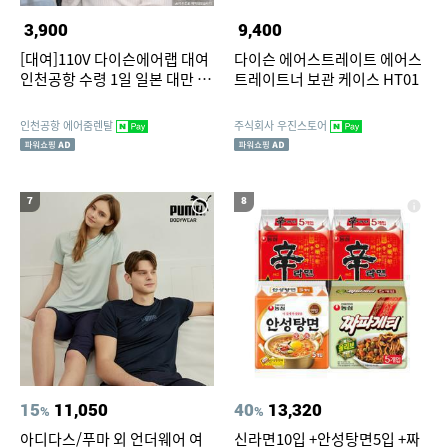
3,900
9,400
[대여]110V 다이슨에어랩 대여
다이슨 에어스트레이트 에어스
인천공항 수령 1일 일본 대만 미
트레이트너 보관 케이스 HT01
국 괌 하와이
인천공항 에어줌렌탈
주식회사 우진스토어
7
8
15
11,050
40
13,320
%
%
아디다스/푸마 외 언더웨어 여
신라면10입 +안성탕면5입 +짜