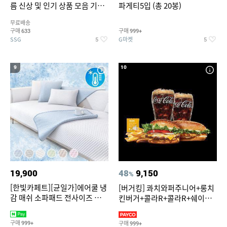
름 신상 및 인기 상품 모음 기획
파게티5입 (총 20봉)
전 최대 77% SALE
무료배송
구매
구매
633
999+
SSG
G마켓
5
5
9
10
19,900
48
9,150
%
[한빛카페트][균일가]에어쿨 냉
[버거킹] 콰치와퍼주니어+롱치
감 매쉬 소파패드 전사이즈 균일
킨버거+콜라R+콜라R+쉐이킹
가
프라이 구운갈릭
구매
구매
999+
999+