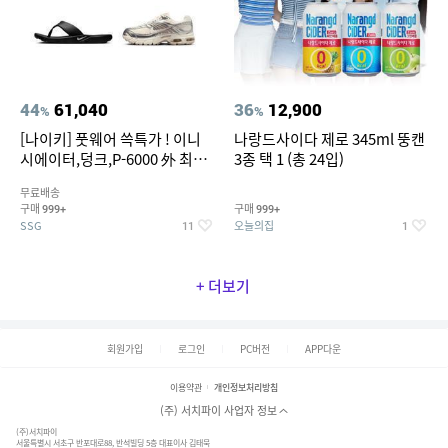
44
61,040
36
12,900
%
%
[나이키] 풋웨어 쓱특가 ! 이니
나랑드사이다 제로 345ml 뚱캔
시에이터,덩크,P-6000 外 최대
3종 택 1 (총 24입)
~50% SALE
무료배송
구매
구매
999+
999+
SSG
오늘의집
11
1
+ 더보기
회원가입
로그인
PC버전
APP다운
이용약관
개인정보처리방침
(주) 서치파이 사업자 정보
(주)서치파이
서울특별시 서초구 반포대로88, 반석빌딩 5층 대표이사 김태묵