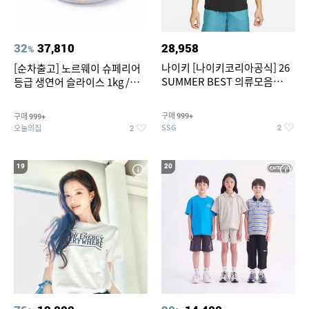
32
37,810
28,958
%
나이키 [나이키코리아공식] 26
[순차출고] 노르웨이 슈페리어
SUMMER BEST 의류모음
등급 생연어 슬라이스 1kg /
~55% SALE
500g / 300g 항공직송
구매
구매
999+
999+
SSG
오늘의집
2
2
19
20