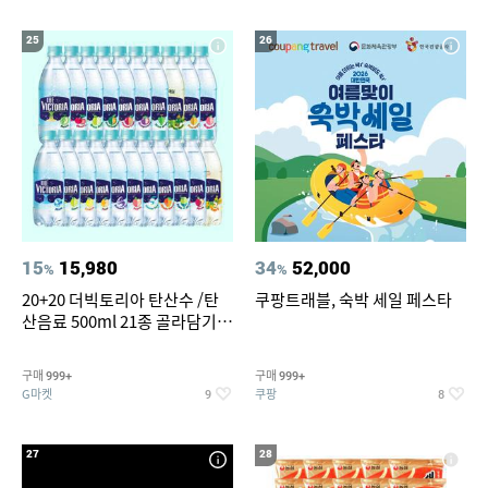
25
26
15
15,980
34
52,000
%
%
20+20 더빅토리아 탄산수 /탄
쿠팡트래블, 숙박 세일 페스타
산음료 500ml 21종 골라담기
(총 2박스/분리배송)
구매
구매
999+
999+
G마켓
쿠팡
9
8
27
28