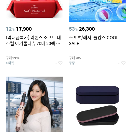
12
17,900
53
26,300
%
%
(역대급특가) 리벤스 소프트 내
스포츠/레저, 풀캉스 COOL
추럴 아기물티슈 70매 20팩 캡
SALE
형 / 70gsm 고평량
구매
구매
999+
785
G마켓
쿠팡
5
6