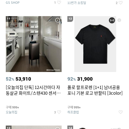
GS SHOP
11번가 쇼킹딜
1
2
11
12
52
53,910
92
31,900
%
%
[오늘의집 단독] 12시간마다 자
폴로 랄프로렌 [1+1] 남녀공용
동살균 화이트/스텐430 센서휴
포니 기본 로고 반팔티 [3color]
지통 20L/30L
구매
구매
999+
999+
오늘의집
하프클럽
3
13
14