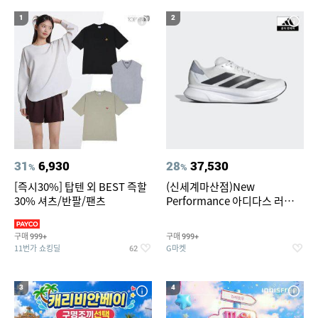
19
20
업소용 가림막
가성비 헤드셋
1
2
31
6,930
28
37,530
%
%
[즉시30%] 탑텐 외 BEST 즉할
(신세계마산점)New
30% 셔츠/반팔/팬츠
Performance 아디다스 러닝화
듀라모 SL2
구매
구매
999+
999+
11번가 쇼킹딜
G마켓
62
3
4