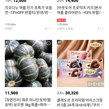
76
12,000
20
14,400
%
%
지오다노 여름 인기 초특가 모음
[아웃도어 프로덕츠 키즈]본사
전~73%OFF 반팔티/린넨/반바
여름 클리어런스 ~63% 반팔/반
지 외
바지/수영복
구매
구매
999+
999+
G마켓
11번가 쇼킹딜
12
3
21
22
11,900
24
30,320
%
[자연진리] 제주 미니단호박(밤
끌레도르 프리미엄 아이스크림
호박) 보우짱 3kg 특품+파마산
바 5종 24개 (8+8+8개) /쿠키앤