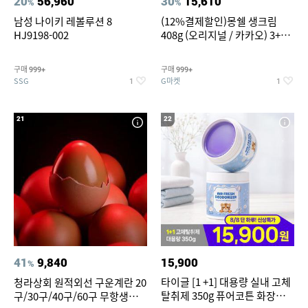
20
56,960
30
15,610
%
%
남성 나이키 레볼루션 8
(12%결제할인)몽쉘 생크림
HJ9198-002
408g (오리지널 / 카카오) 3+1
개
구매
구매
999+
999+
SSG
G마켓
1
1
21
22
41
9,840
15,900
%
타이글 [1 +1] 대용량 실내 고체
청라상회 원적외선 구운계란 20
탈취제 350g 퓨어코튼 화장실
구/30구/40구/60구 무항생제