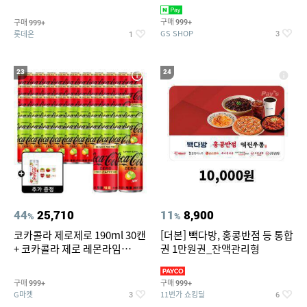
집안 실내 담배 냄새 제거
맥반석계란 HACCP 햇썹 인증
구매
구매
999+
999+
GS SHOP
롯데온
3
1
23
24
44
25,710
11
8,900
%
%
코카콜라 제로제로 190ml 30캔
[더본] 빽다방, 홍콩반점 등 통합
+ 코카콜라 제로 레몬라임
권 1만원권_잔액관리형
190ml 30캔 + (증정) 콜드컵+스
티커 세트
구매
구매
999+
999+
G마켓
11번가 쇼킹딜
3
6