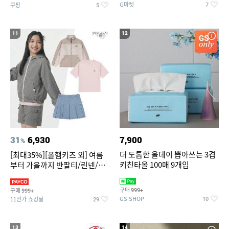
G마켓
쿠팡
7
5
11
12
31
6,930
7,900
%
더 도톰한 올데이 뽑아쓰는 3겹
[최대35%][폴햄키즈 외] 여름
키친타올 100매 9개입
부터 가을까지 반팔티/린넨/맨
투맨/가디건/팬츠 외 100종
구매
구매
999+
999+
GS SHOP
11번가 쇼킹딜
10
29
13
14