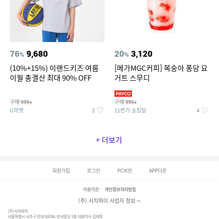
76
9,680
20
3,120
%
%
(10%+15%) 이랜드키즈 여름
[메가MGC커피] 복숭아 퐁당 요
이월 총결산 최대 90% OFF
거트 스무디
구매
구매
999+
999+
G마켓
11번가 쇼킹딜
2
4
+ 더보기
회원가입
로그인
PC버전
APP다운
이용약관
개인정보처리방침
(주) 서치파이 사업자 정보
(주)서치파이
서울특별시 서초구 반포대로88, 반석빌딩 5층 대표이사 김태묵