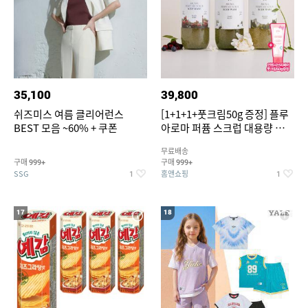
35,100
39,800
쉬즈미스 여름 클리어런스
[1+1+1+풋크림50g 증정] 플루
BEST 모음 ~60% + 쿠폰
아로마 퍼퓸 스크럽 대용량 바디
워시 1000ml
무료배송
구매
구매
999+
999+
SSG
홈앤쇼핑
1
1
17
18