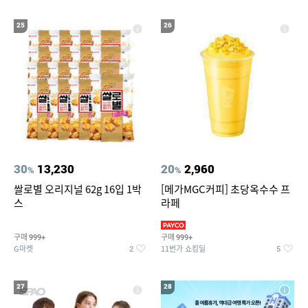
25
26
30
13,230
20
2,960
%
%
쌀로별 오리지널 62g 16입 1박
[메가MGC커피] 초당옥수수 프
스
라페
구매
구매
999+
999+
G마켓
11번가 쇼킹딜
2
5
27
28