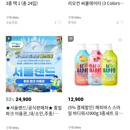
3종 택 1 (총 24입)
리모컨 써큘레이터 (3 Colors
택1)
구매
구매
999+
999+
오늘의집
롯데온
1
6
9
10
52
24,900
12,900
%
(5% 결제할인) 해피바스 스마
★서울랜드/공식판매처★ 종일
일 바디워시900g 3종세트 유
파크 이용권_대/소인,주중/주
자/체리/자몽
말 공통
구매
구매
999+
999+