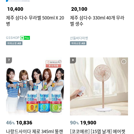
10,400
20,100
제주 삼다수 무라벨 500ml X 20
제주 삼다수 330ml 40개 무라
병
벨 생수
GSSHOP
산들바다마켓
7
8
46
10,836
90
19,900
%
%
나랑드사이다 제로 345ml 뚱캔
[코코에르] [15엽 날개] 에어젯