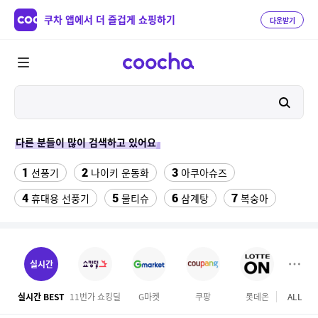
쿠차 앱에서 더 즐겁게 쇼핑하기
다운받기
다른 분들이 많이 검색하고 있어요
1
2
3
선풍기
나이키 운동화
아쿠아슈즈
4
5
6
7
휴대용 선풍기
물티슈
삼계탕
복숭아
8
9
10
이동식 에어컨
샌들
수향미쌀10kg특등급
11
12
13
하이원 워터월드
왕골 돗자리
여성댄스복
실시간
14
15
16
2인 식탁세트
넥밴드 선풍기
야외개집
실시간 BEST
11번가 쇼킹딜
G마켓
쿠팡
롯데온
ALL
마이리
17
18
올리비안로렌 마이
올리비아로렌자켓