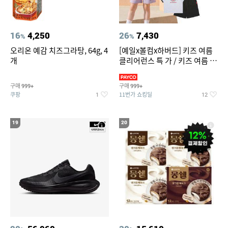
16
4,250
26
7,430
%
%
오리온 예감 치즈그라탕, 64g, 4
[예일x볼컴x하버드] 키즈 여름
개
클리어런스 특 가 / 키즈 여름 수
영복 반팔티 반바지 스
구매
구매
999+
999+
쿠팡
11번가 쇼킹딜
1
12
19
20