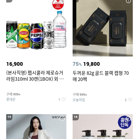
16,900
75
19,800
%
(본사직영) 펩시콜라 제로슈거
두꺼운 82g 골드 블랙 캡형 70
라임310ml 30캔(1BOX) 외 롯
매 20팩
데칠성BEST
구매
구매
999+
999+
롯데온
오늘의집
1
2
15
16