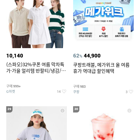
10,140
62
44,900
%
(스파오)32%쿠폰 여름 막차특
쿠팡트래블, 메가위크 올 여름
가·가을 얼리템 반팔티/냉감/반
휴가 역대급 할인혜택
바지/린넨/맨투맨/슬랙스/가디
건 외 ~74%OFF
구매
구매
999+
983
G마켓
쿠팡
14
3
29
30