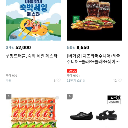
34
52,000
50
8,650
%
%
쿠팡트래블, 숙박 세일 페스타
[버거킹] 치즈와퍼주니어+와퍼
주니어+콜라R+콜라R+쉐이킹
프라이 스윗어니언
구매
구매
999+
999+
쿠팡
11번가 쇼킹딜
6
12
5
6