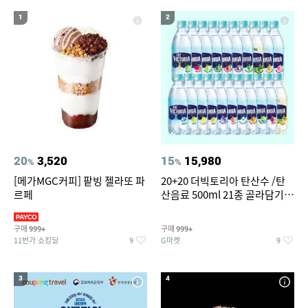
19
20
워터월드
여성 여름마이
1
2
20
3,520
15
15,980
%
%
[메가MGC커피] 팥빙 젤라또 파
20+20 더빅토리아 탄산수 /탄
르페
산음료 500ml 21종 골라담기
(총 2박스/분리배송)
구매
구매
999+
999+
11번가 쇼킹딜
G마켓
9
9
3
4