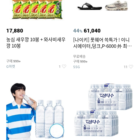
17,880
44
61,040
%
농심 새우깡 10봉 + 와사비새우
[나이키] 풋웨어 쓱특가 ! 이니
깡 10봉
시에이터,덩크,P-6000 外 최대
~50% SALE
무료배송
구매
구매
999+
999+
G마켓
SSG
1
11