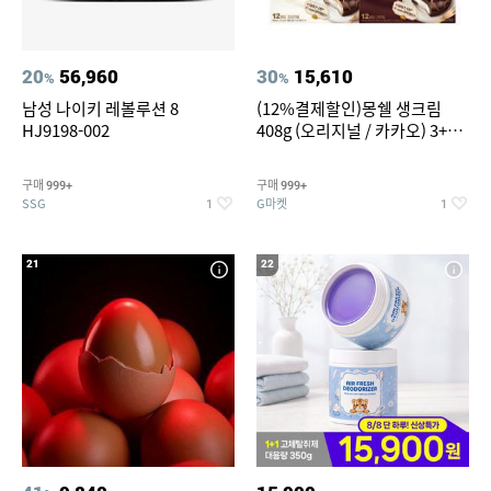
20
56,960
30
15,610
%
%
남성 나이키 레볼루션 8
(12%결제할인)몽쉘 생크림
HJ9198-002
408g (오리지널 / 카카오) 3+1
개
구매
구매
999+
999+
SSG
G마켓
1
1
21
22