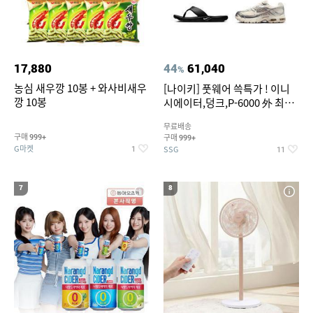
17,880
44
61,040
%
농심 새우깡 10봉 + 와사비새우
[나이키] 풋웨어 쓱특가 ! 이니
깡 10봉
시에이터,덩크,P-6000 外 최대
~50% SALE
무료배송
구매
구매
999+
999+
G마켓
SSG
1
11
7
8