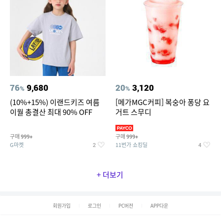
76
9,680
20
3,120
%
%
(10%+15%) 이랜드키즈 여름
[메가MGC커피] 복숭아 퐁당 요
이월 총결산 최대 90% OFF
거트 스무디
구매
구매
999+
999+
G마켓
11번가 쇼킹딜
2
4
+ 더보기
회원가입
로그인
PC버전
APP다운