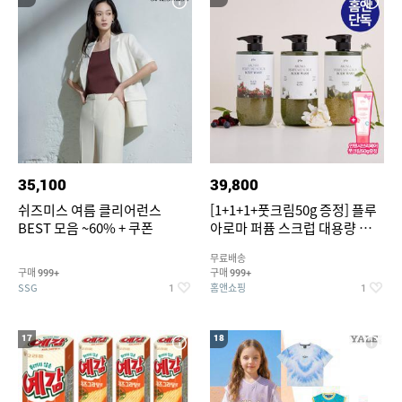
35,100
39,800
쉬즈미스 여름 클리어런스
[1+1+1+풋크림50g 증정] 플루
BEST 모음 ~60% + 쿠폰
아로마 퍼퓸 스크럽 대용량 바디
워시 1000ml
무료배송
구매
구매
999+
999+
SSG
홈앤쇼핑
1
1
17
18