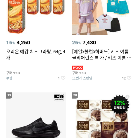
16
4,250
26
7,430
%
%
오리온 예감 치즈그라탕, 64g, 4
[예일x볼컴x하버드] 키즈 여름
개
클리어런스 특 가 / 키즈 여름 수
영복 반팔티 반바지 스
구매
구매
999+
999+
쿠팡
11번가 쇼킹딜
1
12
19
20