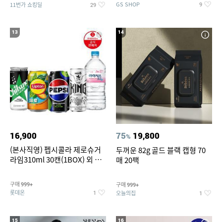
GS SHOP
11번가 쇼킹딜
9
29
13
14
16,900
75
19,800
%
(본사직영) 펩시콜라 제로슈거
두꺼운 82g 골드 블랙 캡형 70
라임310ml 30캔(1BOX) 외 롯
매 20팩
데칠성BEST
구매
구매
999+
999+
롯데온
오늘의집
1
1
15
16