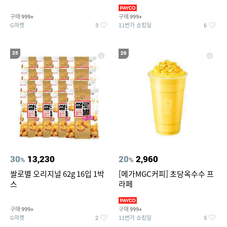
190ml 30캔 + (증정) 콜드컵+스
티커 세트
구매
구매
999+
999+
G마켓
11번가 쇼킹딜
3
6
25
26
30
13,230
20
2,960
%
%
쌀로별 오리지널 62g 16입 1박
[메가MGC커피] 초당옥수수 프
스
라페
구매
구매
999+
999+
G마켓
11번가 쇼킹딜
2
5