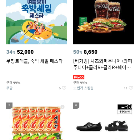
34
52,000
50
8,650
%
%
쿠팡트래블, 숙박 세일 페스타
[버거킹] 치즈와퍼주니어+와퍼
주니어+콜라R+콜라R+쉐이킹
프라이 스윗어니언
구매
구매
999+
999+
쿠팡
11번가 쇼킹딜
6
11
5
6