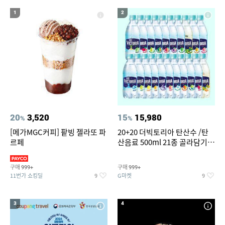
14
15
16
윌슨남성반팔티
세탁기 선반
여성실내수영복
1
2
17
18
19
뷔페용기
라인댄스옷
여성 청 반바지
20
창문형 에어컨
20
3,520
15
15,980
%
%
[메가MGC커피] 팥빙 젤라또 파
20+20 더빅토리아 탄산수 /탄
르페
산음료 500ml 21종 골라담기
(총 2박스/분리배송)
구매
구매
999+
999+
11번가 쇼킹딜
G마켓
9
9
3
4