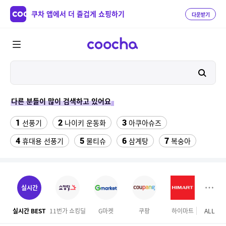
쿠차 앱에서 더 즐겁게 쇼핑하기
다운받기
다른 분들이 많이 검색하고 있어요
1
2
3
선풍기
나이키 운동화
아쿠아슈즈
4
5
6
7
휴대용 선풍기
물티슈
삼계탕
복숭아
8
9
이동식 에어컨
성인용세발자전거중고
10
수향미쌀10kg특등급
실시간
11
ESSECORE KLEVV DDR4-3200 CL22 파인인포 (16GB)
실시간 BEST
11번가 쇼킹딜
G마켓
쿠팡
하이마트
ALL
마이리
12
13
실외기없는 에어컨
차량햇빛가리개