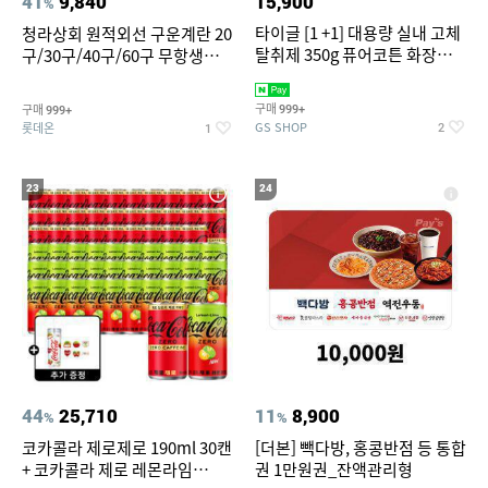
41
9,840
15,900
%
타이글 [1 +1] 대용량 실내 고체
청라상회 원적외선 구운계란 20
탈취제 350g 퓨어코튼 화장실
구/30구/40구/60구 무항생제
집안 실내 담배 냄새 제거
맥반석계란 HACCP 햇썹 인증
구매
구매
999+
999+
GS SHOP
롯데온
2
1
23
24
44
25,710
11
8,900
%
%
코카콜라 제로제로 190ml 30캔
[더본] 빽다방, 홍콩반점 등 통합
+ 코카콜라 제로 레몬라임
권 1만원권_잔액관리형