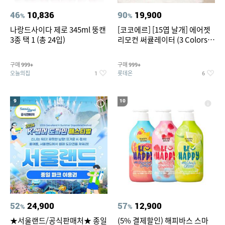
46
10,836
90
19,900
%
%
나랑드사이다 제로 345ml 뚱캔
[코코에르] [15엽 날개] 에어젯
3종 택 1 (총 24입)
리모컨 써큘레이터 (3 Colors
택1)
구매
구매
999+
999+
오늘의집
롯데온
1
6
9
10
52
24,900
57
12,900
%
%
★서울랜드/공식판매처★ 종일
(5% 결제할인) 해피바스 스마