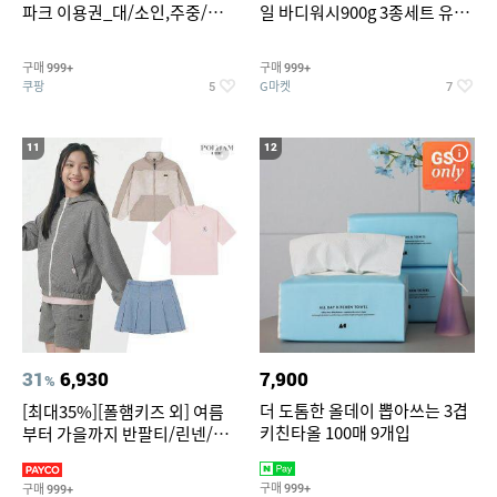
파크 이용권_대/소인,주중/주
일 바디워시900g 3종세트 유
말 공통
자/체리/자몽
구매
구매
999+
999+
쿠팡
G마켓
5
7
11
12
31
6,930
7,900
%
더 도톰한 올데이 뽑아쓰는 3겹
[최대35%][폴햄키즈 외] 여름
키친타올 100매 9개입
부터 가을까지 반팔티/린넨/맨
투맨/가디건/팬츠 외 100종
구매
구매
999+
999+