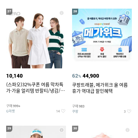
27
28
10,140
62
44,900
%
(스파오)32%쿠폰 여름 막차특
쿠팡트래블, 메가위크 올 여름
가·가을 얼리템 반팔티/냉감/반
휴가 역대급 할인혜택
바지/린넨/맨투맨/슬랙스/가디
건 외 ~74%OFF
구매
구매
999+
983
G마켓
쿠팡
14
3
29
30