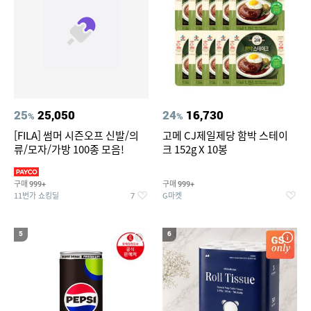
25
25,050
24
16,730
%
%
[FILA] 썸머 시즌오프 신발/의
고메 CJ제일제당 함박 스테이
류/모자/가방 100종 모음!
크 152g X 10봉
구매
구매
999+
999+
11번가 쇼킹딜
G마켓
7
5
6