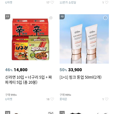
G마켓
11번가 쇼킹딜
17
1
11
12
46
14,800
50
33,900
%
%
신라면 10입 + 너구리 5입 + 짜
[1+1] 핑크 톤업 50ml(2개)
파게티 5입 (총 20봉)
구매
구매
999+
999+
G마켓
롯데온
18
1
13
14