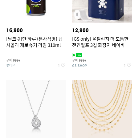
16,900
12,900
[딜크릿]단 하루 (본사직영) 펩
[GS only] 올챌린지 더 도톰한
시콜라 제로슈거 라임 310ml
천연펄프 3겹 화장지 네이비
24캔
30m 30롤 1팩
구매
구매
999+
999+
롯데온
GS SHOP
1
1