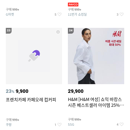
리가 쨍하게 시원한 냉면
의/팬츠 외 100종
구매
구매
999+
999+
G마켓
11번가 쇼킹딜
5
3
23
24
23
9,900
29,900
%
H&M [H&M 여성] 쇼익 바캉스
프렌치카페 카페오레 컵커피
시즌 베스트셀러 아이템 25%
할인
구매
구매
999+
999+
SSG
쿠팡
4
1