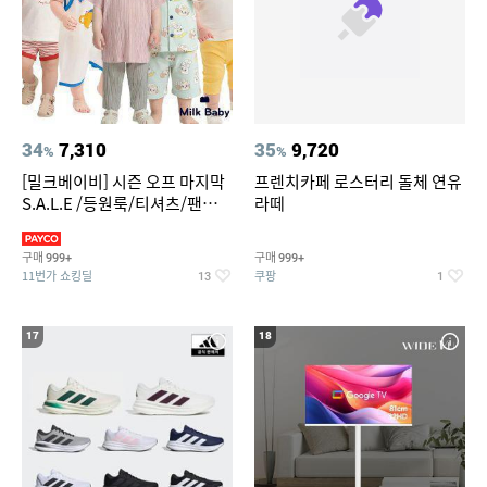
34
7,310
35
9,720
%
%
[밀크베이비] 시즌 오프 마지막
프렌치카페 로스터리 돌체 연유
S.A.L.E /등원룩/티셔츠/팬츠/
라떼
상하복/실내복/팬츠 외
구매
구매
999+
999+
11번가 쇼킹딜
쿠팡
13
1
17
18