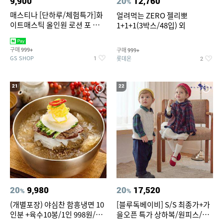
9,900
20
12,760
%
매스티나 [단하루/체험특가]화
얼려먹는 ZERO 젤리뽀
이트매스틱 올인원 로션 포 맨
1+1+1(3박스/48입) 외
150ml (정가 28,000원)
구매
구매
999+
999+
GS SHOP
롯데온
1
2
21
22
20
9,980
20
17,520
%
%
(개별포장) 야심찬 함흥냉면 10
[블루독베이비] S/S 최종가+가
인분 +육수10봉/1인 998원/머
을오픈 특가 상하복/원피스/내