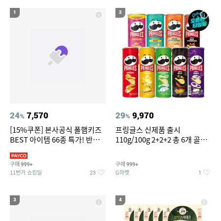
14
위닉스 공기청정기 타워 XQ600 필터
1
2
15
16
갤럭시s7엣지 강화유리
침대 매트리스 퀸
17
18
도미솔포기김치8kg
팔찌부자재
19
20
차량용스프레이페인트
얇은여자니트
24
7,570
29
9,970
%
%
[15%쿠폰] 본사공식 폴햄키즈
프링글스 신제품 출시
BEST 아이템 66종 특가! 반팔
110g/100g 2+2+2 총 6개 골라
티/반바지/상하세트 외~
담기
구매
구매
999+
999+
11번가 쇼킹딜
G마켓
23
1
3
4