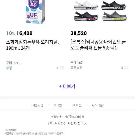
10
16,420
38,520
%
[크록스]남녀공용 바야밴드 클
소화가잘되는우유 오리지널,
로그 슬리퍼 샌들 5종 택1
190ml, 24개
구매
구매
167
999+
홈앤쇼핑
쿠팡
3
1
+ 더보기
회원가입
로그인
PC버전
APP다운
이용약관
개인정보처리방침
(주) 서치파이 사업자 정보
(주)서치파이
서울특별시 서초구 반포대로88, 반석빌딩 5층 대표이사 김태묵