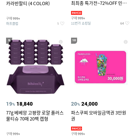
최최종 특가전~72%OFF 민소
카라반팔티 (4 COLOR)
매/반팔/반바지/린넨 외
구매
구매
999+
999+
11번가 쇼킹딜
하프클럽
64
1
9
10
19
18,840
20
24,000
%
%
77g 베베앙 고평량 로얄 플러스
파스쿠찌 모바일금액권 3만원
물티슈 70매 20팩 캡형
권
구매
구매
999+
999+