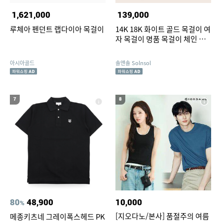
1,621,000
139,000
루체아 펜던트 랩다이아 목걸이
14K 18K 화이트 골드 목걸이 여
자 목걸이 명품 목걸이 체인 목
걸이 줄 목걸이
아시아골드
솔앤솔 Solnsol
7
8
80
48,900
10,000
%
[지오다노/본사] 품절주의 여름
메종키츠네 그레이폭스헤드 PK