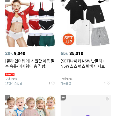
20
9,040
65
35,010
%
%
[휠라 언더웨어] 시원한 여름 필
(SET)나이키 NSW 반팔티 +
수 속옷/이지웨어 총 집합!
NSW 쇼츠 팬츠 반바지 세트
구매
구매
999+
999+
11번가 쇼킹딜
하프클럽
1
1
15
16