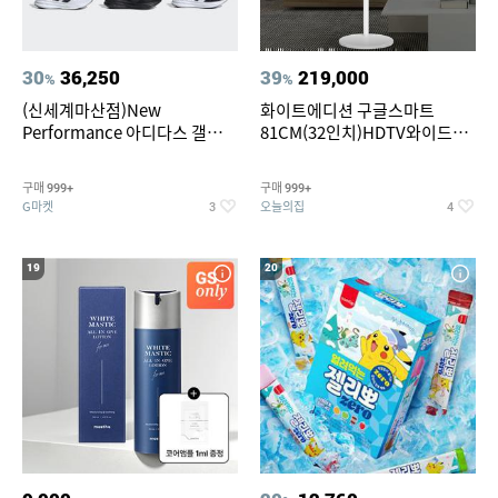
30
36,250
39
219,000
%
%
(신세계마산점)New
화이트에디션 구글스마트
Performance 아디다스 갤럭시
81CM(32인치)HDTV와이드무
런 7종 택 1
빙뷰 삼탠바이미 거치가능
구매
구매
999+
999+
G마켓
오늘의집
3
4
19
20