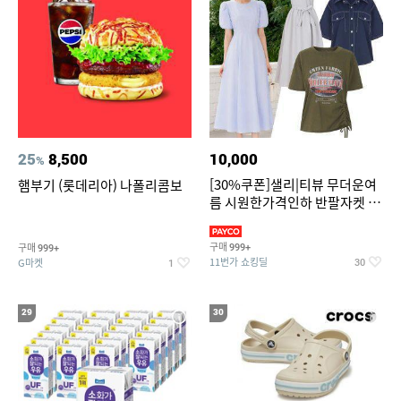
25
8,500
10,000
%
[30%쿠폰]샐리|티뷰 무더운여
햄부기 (롯데리아) 나폴리콤보
름 시원한가격인하 반팔자켓 1
만원대 100종 한정특가
구매
구매
999+
999+
11번가 쇼킹딜
G마켓
30
1
29
30