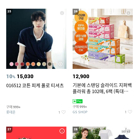
25
26
10
15,030
12,900
%
기본에 스탠딩 슬라이드 지퍼백
016512 코튼 피케 폴로 티셔츠
플라워 총 102매, 6팩 (특대
12+대30+중40+소20)
구매
구매
999+
999+
GS SHOP
롯데온
1
1
27
28