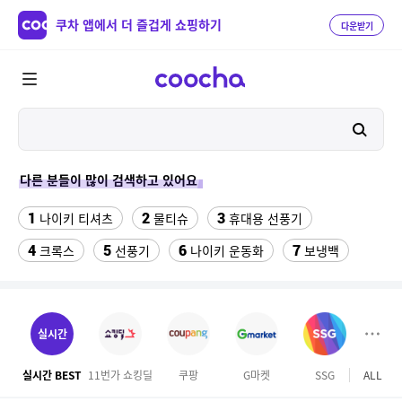
쿠차 앱에서 더 즐겁게 쇼핑하기
다운받기
다른 분들이 많이 검색하고 있어요
1
2
3
나이키 티셔츠
물티슈
휴대용 선풍기
4
5
6
7
크록스
선풍기
나이키 운동화
보냉백
8
9
10
스마트워치
수향미쌀10kg특등급
라인댄스옷
11
삼성갤럭시북프로, 32gb, win11포함
실시간
12
성인용세발자전거중고
실시간 BEST
11번가 쇼킹딜
쿠팡
G마켓
SSG
ALL
롯데
13
고려은단 비타민C 1000 600정