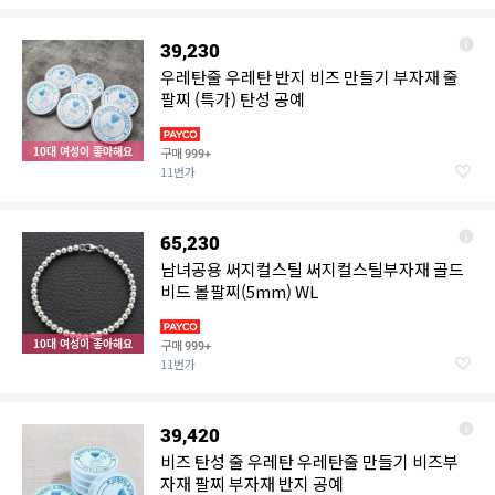
39,230
우레탄줄 우레탄 반지 비즈 만들기 부자재 줄
팔찌 (특가) 탄성 공예
10대 여성이 좋아해요
구매
999+
11번가
65,230
남녀공용 써지컬스틸 써지컬스틸부자재 골드
비드 볼팔찌(5mm) WL
10대 여성이 좋아해요
구매
999+
11번가
39,420
비즈 탄성 줄 우레탄 우레탄줄 만들기 비즈부
자재 팔찌 부자재 반지 공예