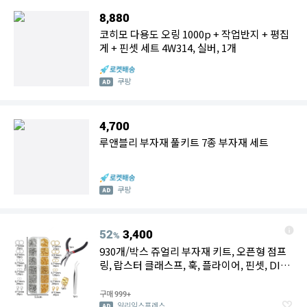
8,880
코히모 다용도 오링 1000p + 작업반지 + 평집
게 + 핀셋 세트 4W314, 실버, 1개
쿠팡
4,700
루앤블리 부자재 풀키트 7종 부자재 세트
쿠팡
52
3,400
%
930개/박스 쥬얼리 부자재 키트, 오픈형 점프
링, 랍스터 클래스프, 훅, 플라이어, 핀셋, DIY
팔찌, 목걸이, 쥬얼리 제작용
구매
999+
알리익스프레스