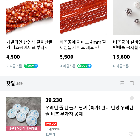
카넬리안 천연석 팔찌만들
비즈공예 자마노 4mm 팔
비즈공예 실버9
기 비즈공예재료 부자재
찌만들기 비드 재료 원석
반메훔 옴자볼
비즈 부자재 beads
팔찌만들기 재료
4,500
5,500
15,600
mm
미라클스톤
미라클스톤
미라클스톤
핫딜
359
39,230
우레탄 줄 만들기 팔찌 (특가) 반지 탄성 우레탄
줄 비즈 부자재 공예
10대 여성이 좋아해요
구매
999+
11번가