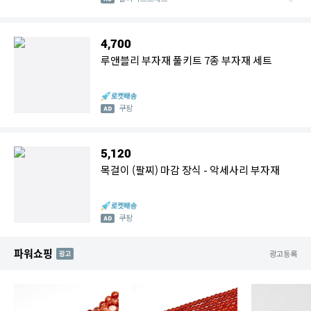
4,700
루앤블리 부자재 풀키트 7종 부자재 세트
쿠팡
5,120
목걸이 (팔찌) 마감 장식 - 악세사리 부자재
쿠팡
파워쇼핑
AD
광고등록