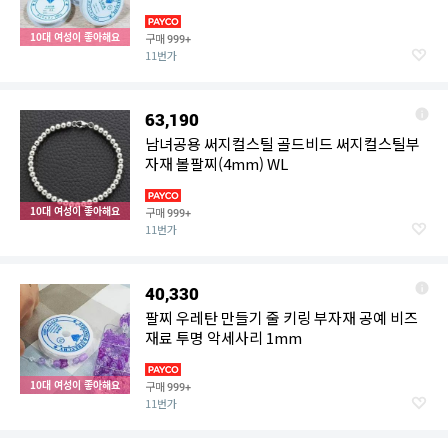
10대 여성이 좋아해요
구매
999+
11번가
63,190
남녀공용 써지컬스틸 골드비드 써지컬스틸부
자재 볼팔찌(4mm) WL
10대 여성이 좋아해요
구매
999+
11번가
40,330
팔찌 우레탄 만들기 줄 키링 부자재 공예 비즈
재료 투명 악세사리 1mm
10대 여성이 좋아해요
구매
999+
11번가