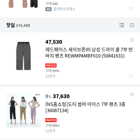
구매
446
알리익스프레스
핫딜
216,488
47,530
레드페이스 세이브존05 남성 드라이 쿨 7부 반
바지 팬츠 REWMPAMBF610 (50841631)
구매
999+
11번가
8
37,630
%
[NS홈쇼핑]도티 썸머 아이스 7부 팬츠 3종
[36087134]
구매
999+
11번가