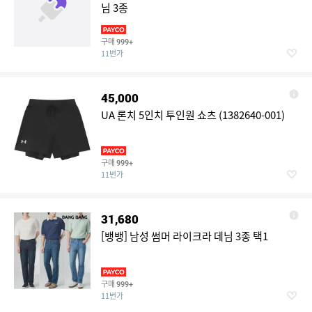
님 3종
구매
999+
11번가
45,000
UA 론치 5인치 투인원 쇼츠 (1382640-001)
구매
999+
11번가
31,680
[뱅뱅] 남성 썸머 라이크라 데님 3종 택1
구매
999+
11번가