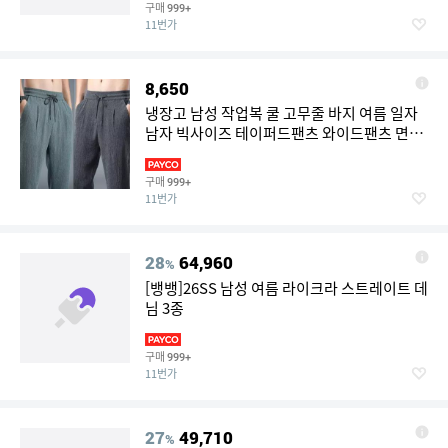
구매
999+
11번가
8,650
냉장고 남성 작업복 쿨 고무줄 바지 여름 일자
남자 빅사이즈 테이퍼드팬츠 와이드팬츠 면바
지
구매
999+
11번가
28
64,960
%
[뱅뱅]26SS 남성 여름 라이크라 스트레이트 데
님 3종
구매
999+
11번가
27
49,710
%