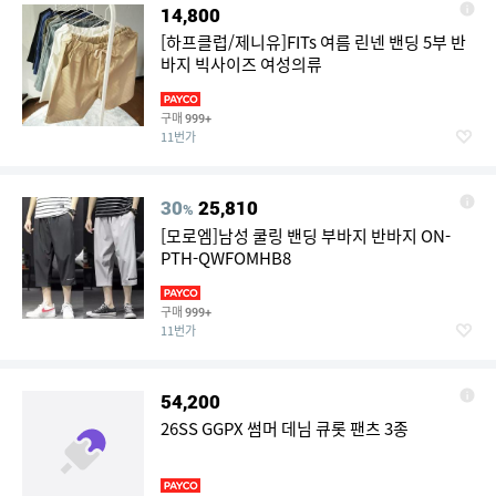
14,800
[하프클럽/제니유]FITs 여름 린넨 밴딩 5부 반
바지 빅사이즈 여성의류
구매
999+
11번가
30
25,810
%
[모로엠]남성 쿨링 밴딩 부바지 반바지 ON-
PTH-QWFOMHB8
구매
999+
11번가
54,200
26SS GGPX 썸머 데님 큐롯 팬츠 3종