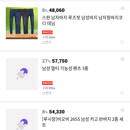
8
48,060
%
스판 남자바지 루즈핏 남성바지 남자청바지코
디 데님
구매
999+
11번가
27
57,750
%
남성 멀티 기능성 팬츠 3종
구매
999+
11번가
8
54,330
%
[루시앙]비오비 26SS 남성 카고 반바지 2종 세
트