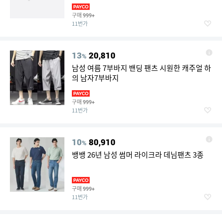
구매
999+
11번가
13
20,810
%
남성 여름 7부바지 밴딩 팬츠 시원한 캐주얼 하
의 남자7부바지
구매
999+
11번가
10
80,910
%
뱅뱅 26년 남성 썸머 라이크라 데님팬츠 3종
구매
999+
11번가