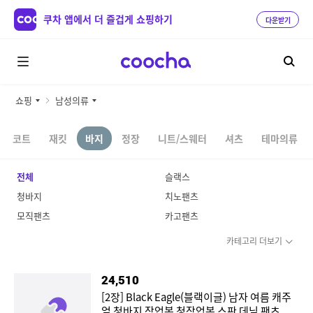
쿠차 앱에서 더 즐겁게 쇼핑하기
다운받기
쇼핑
남성의류
코트
재킷
바지
정장
니트/스웨터
셔츠
테마의류
전체
슬랙스
청바지
치노팬츠
모직팬츠
카고팬츠
카테고리 더보기
24,510
[2장] Black Eagle(블랙이글) 남자 여름 캐주
얼 청바지 작업복 청작업복 스판 데님 팬츠