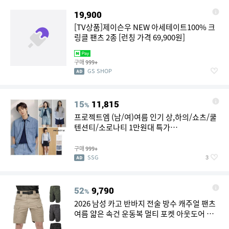
19,900
[TV상품]제이슨우 NEW 아세테이트100% 크
링클 팬츠 2종 [런칭 가격 69,900원]
구매
999+
GS SHOP
15
11,815
%
프로젝트엠 (남/여)여름 인기 상,하의/쇼츠/쿨
텐션티/소로나티 1만원대 특가
EYF2PH1840EYF2DP2800EYF2DP2900
구매
999+
SSG
3
52
9,790
%
2026 남성 카고 반바지 전술 방수 캐주얼 팬츠
여름 얇은 속건 운동복 멀티 포켓 아웃도어 트
레킹 하이킹 반바지