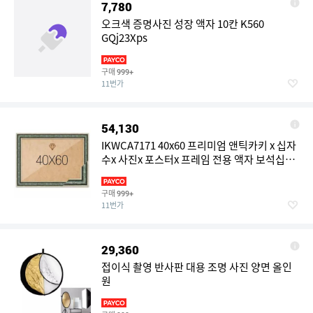
7,780
오크색 증명사진 성장 액자 10칸 K560
GQj23Xps
구매
999+
11번가
54,130
IKWCA7171 40x60 프리미엄 앤틱카키 x 십자
수x 사진x 포스터x 프레임 전용 액자 보석십자
수 직사각형
구매
999+
11번가
29,360
접이식 촬영 반사판 대용 조명 사진 양면 올인
원