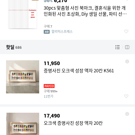
56
6,270
%
30pcs 맞춤형 사진 북마크, 결혼식을 위한 개
인화된 사진 초상화, Diy 생일 선물, 파티 선물,
책 읽기 액세서리
구매
7
알리익스프레스
핫딜
686
11,950
증명사진 오크색 성장 액자 20칸 K561
구매
999+
11번가
17,490
오크색 증명사진 성장 액자 20칸