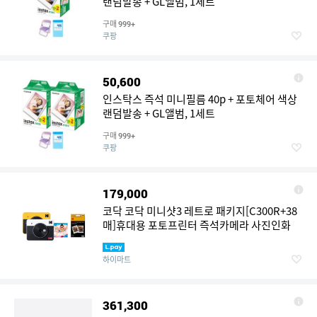
랜덤발송 + GL앨범, 1세트
구매
999+
쿠팡
50,600
인스탁스 즉석 미니필름 40p + 포토체어 색상
랜덤발송 + GL앨범, 1세트
구매
999+
쿠팡
179,000
코닥 코닥 미니샷3 레트로 패키지[C300R+38
매]휴대용 포토프린터 즉석카메라 사진인화
하이마트
361,300