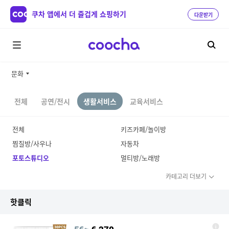
쿠차 앱에서 더 즐겁게 쇼핑하기
다운받기
문화
전체
공연/전시
생활서비스
교육서비스
전체
키즈카페/놀이방
찜질방/사우나
자동차
포토스튜디오
멀티방/노래방
카테고리 더보기
핫클릭