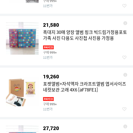
구매
999+
11번가
21,580
흑대지 30매 양장 앨범 핑크 빅드림가정용포토
가족 사진 다용도 사진첩 사진용 가정용
구매
999+
11번가
19,260
포켓앨범+자석액자 크라프트앨범 엽서사이즈
네컷보관 고래 4X6 [aF78FE1]
구매
999+
11번가
27,720