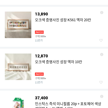
13,890
오크색 증명사진 성장 K561 액자 20칸
구매
999+
11번가
12,870
오크색 증명사진 성장 액자 10칸
구매
999+
11번가
37,400
인스탁스 즉석 미니필름 20p + 포토체어 색상