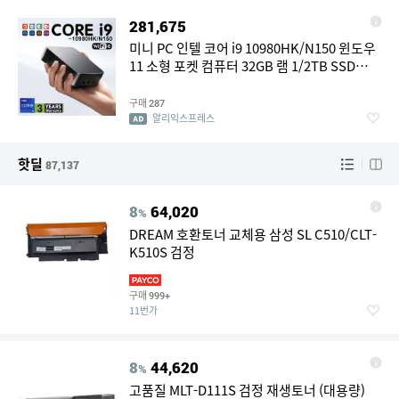
281,675
미니 PC 인텔 코어 i9 10980HK/N150 윈도우
11 소형 포켓 컴퓨터 32GB 램 1/2TB SSD
WIFI6 BT5.2 4K 데스크탑 PC 게이밍 컴퓨터
구매
287
알리익스프레스
핫딜
87,137
8
64,020
%
DREAM 호환토너 교체용 삼성 SL C510/CLT-
K510S 검정
구매
999+
11번가
8
44,620
%
고품질 MLT-D111S 검정 재생토너 (대용량)