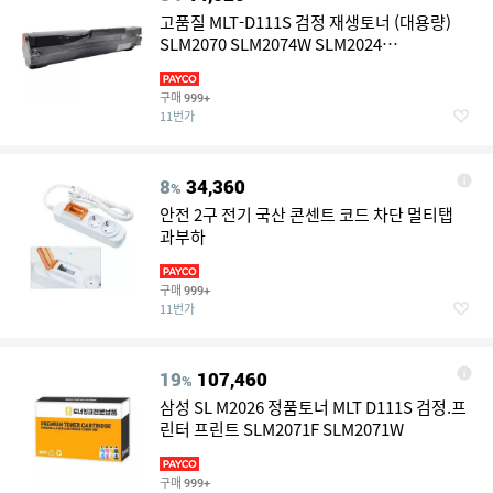
고품질 MLT-D111S 검정 재생토너 (대용량)
SLM2070 SLM2074W SLM2024
SLM2070FW SLM2074FW W73B54A
구매
999+
11번가
8
34,360
%
안전 2구 전기 국산 콘센트 코드 차단 멀티탭
과부하
구매
999+
11번가
19
107,460
%
삼성 SL M2026 정품토너 MLT D111S 검정.프
린터 프린트 SLM2071F SLM2071W
구매
999+