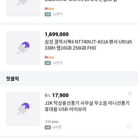
16GB/SSD256GB/OS 미탑재-ST
11번가
1,699,000
삼성 갤럭시북6 NT740VJT-A51A 팬서 Ultra5
338H 램16GB 256GB FHD
11번가
핫클릭
6
17,900
%
J2K 탁상용선풍기 사무실 무소음 미니선풍기
휴대용 USB-아이보리
구매
999+
G마켓