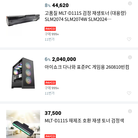
8
44,620
%
고품질 MLT-D111S 검정 재생토너 (대용량)
SLM2074 SLM2074W SLM2024
SLM2070FW SLM2074FW W73B4F8
구매
999+
11번가
6
2,040,000
%
아이쇼크 다나와 표준PC 게임용 260810빈컴
구매
999+
11번가
37,500
MLT-D111S 재제조 호환 재생 토너 검정색