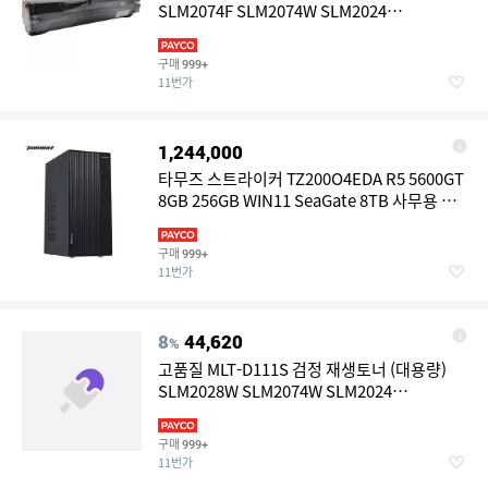
SLM2074F SLM2074W SLM2024
SLM2070FW SLM2074FW W73B4CB
구매
999+
11번가
1,244,000
타무즈 스트라이커 TZ200O4EDA R5 5600GT
8GB 256GB WIN11 SeaGate 8TB 사무용 컴
퓨터 조립PC
구매
999+
11번가
8
44,620
%
고품질 MLT-D111S 검정 재생토너 (대용량)
SLM2028W SLM2074W SLM2024
SLM2070FW SLM2074FW W73B58E
구매
999+
11번가