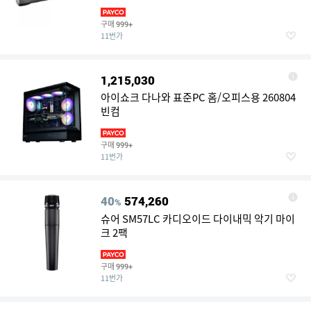
SLM2070FW SLM2074FW W73B578
구매
999+
11번가
1,215,030
아이쇼크 다나와 표준PC 홈/오피스용 260804
빈컴
구매
999+
11번가
40
574,260
%
슈어 SM57LC 카디오이드 다이내믹 악기 마이
크 2팩
구매
999+
11번가