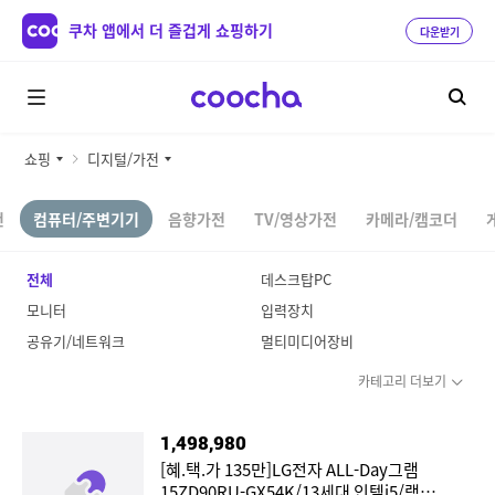
쿠차 앱에서 더 즐겁게 쇼핑하기
다운받기
쇼핑
디지털/가전
전
컴퓨터/주변기기
음향가전
TV/영상가전
카메라/캠코더
전체
데스크탑PC
모니터
입력장치
공유기/네트워크
멀티미디어장비
카테고리 더보기
1,498,980
[혜.택.가 135만]LG전자 ALL-Day그램
15ZD90RU-GX54K/13세대 인텔i5/램