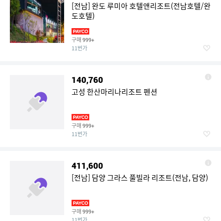
[전남] 완도 루미아 호텔앤리조트(전남호텔/완
도호텔)
구매
999+
11번가
140,760
고성 한산마리나리조트 펜션
구매
999+
11번가
411,600
[전남] 담양 그라스 풀빌라 리조트(전남, 담양)
구매
999+
11번가