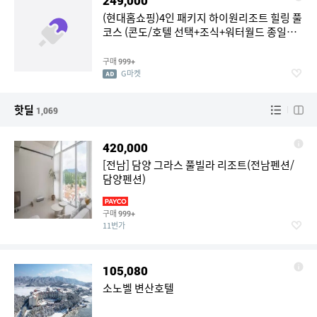
249,000
(현대홈쇼핑)4인 패키지 하이원리조트 힐링 풀
코스 (콘도/호텔 선택+조식+워터월드 종일권
+케이블카
구매
999+
G마켓
핫딜
1,069
420,000
[전남] 담양 그라스 풀빌라 리조트(전남펜션/
담양펜션)
구매
999+
11번가
105,080
소노벨 변산호텔