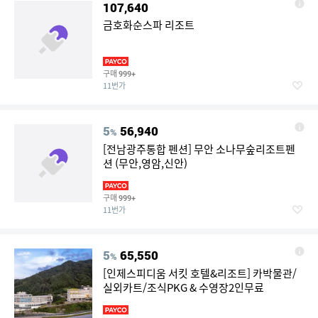
107,640
금호화순스파 리조트
구매
999+
11번가
5
56,940
%
[전남광주통합 펜션] 무안 소나무숲리조트펜
션 (무안,영암,신안)
구매
999+
11번가
5
65,550
%
[인제스피디움 서킷 호텔&리조트] 카박물관/
실외카트/조식PKG & 수영장2인무료