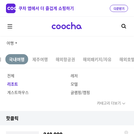
쿠차 앱에서 더 즐겁게 쇼핑하기
다운받기
여행
체
국내여행
제주여행
해외항공권
해외패키지/자유
해외호텔
전체
레저
리조트
모텔
게스트하우스
글램핑/캠핑
카테고리 더보기
핫클릭