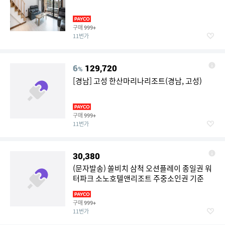
구매
999+
11번가
6
129,720
%
[경남] 고성 한산마리나리조트(경남, 고성)
구매
999+
11번가
30,380
(문자발송) 쏠비치 삼척 오션플레이 종일권 워
터파크 소노호텔앤리조트 주중소인권 기준
구매
999+
11번가