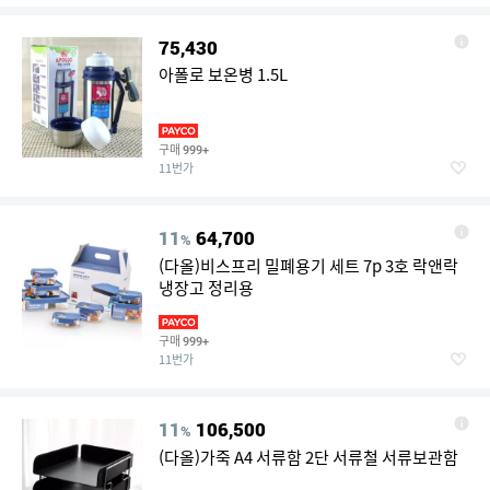
75,430
아폴로 보온병 1.5L
구매
999+
11번가
11
64,700
%
(다올)비스프리 밀폐용기 세트 7p 3호 락앤락
냉장고 정리용
구매
999+
11번가
11
106,500
%
(다올)가죽 A4 서류함 2단 서류철 서류보관함