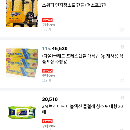
스위퍼 먼지청소포 핸들+청소포17매
구매
999+
11번가
11
46,530
%
(다올)글래드 프레스앤씰 매직랩 3p 재사용 식
품포장 주방용
구매
999+
11번가
30,510
3M 브라이트 더블액션 물걸레 청소포 대형 20
매
구매
999+