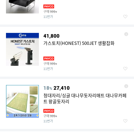
구매
999+
11번가
41,800
가스토치(HONEST) 500JET 생활잡화
구매
999+
11번가
18
27,410
%
청대자리/싱글 대나무돗자리매트 대나무카페
트 왕골돗자리
구매
999+
11번가