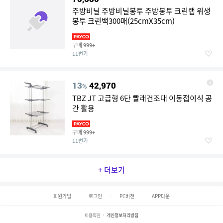
주방비닐 주방비닐봉투 주방봉투 크린랩 위생
봉투 크린백300매(25cmX35cm)
구매
999+
11번가
13
42,970
%
TBZ JT 고급형 6단 빨래건조대 이동접이식 공
간 활용
구매
999+
11번가
+ 더보기
회원가입
로그인
PC버전
APP다운
이용약관
개인정보처리방침