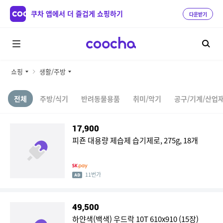
쿠차 앱에서 더 즐겁게 쇼핑하기
다운받기
쇼핑
생활/주방
전체
주방/식기
반려동물용품
취미/악기
공구/기계/산업
17,900
피죤 대용량 제습제 습기제로, 275g, 18개
11번가
49,500
하얀색(백색) 우드락 10T 610x910 (15장)