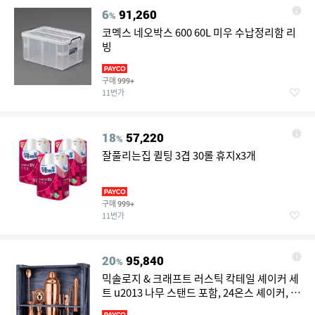
6
91,260
%
코멕스 네오박스 600 60L 미우 수납정리함 리
빙
구매
999+
11번가
18
57,220
%
잘풀리는집 퀼팅 3겹 30롤 휴지x3개
구매
999+
11번가
20
95,840
%
믹솔로지 & 크래프트 러스틱 칵테일 셰이커 세
트 u2013 나무 스탠드 포함, 24온스 셰이커, 듀
얼 지거, 푸퍼, 머들러, 스트레이너가 포함된 완