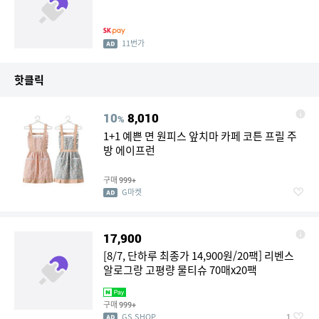
11번가
핫클릭
10
8,010
%
1+1 예쁜 면 원피스 앞치마 카페 코튼 프릴 주
방 에이프런
구매
999+
G마켓
17,900
[8/7, 단하루 최종가 14,900원/20팩] 리벤스
알로그랑 고평량 물티슈 70매x20팩
구매
999+
GS SHOP
1