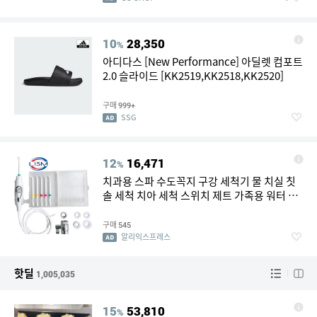
10
28,350
%
아디다스 [New Performance] 아딜렛 컴포트
2.0 슬라이드 [KK2519,KK2518,KK2520]
구매
999+
SSG
12
16,471
%
치과용 스파 수도꼭지 구강 세척기 물 치실 칫
솔 세척 치아 세척 스위치 제트 가족용 워터 플
로스
구매
545
알리익스프레스
핫딜
1,005,035
15
53,810
%