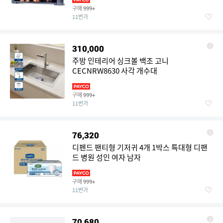
전한 바웨어 키트 (구리)로 가정용 바텐더에게
구매
999+
딱 맞습니다
11번가
310,000
주방 인테리어 싱크볼 백조 고니
CECNRW8630 사각 개수대
구매
999+
11번가
76,320
디펜드 팬티형 기저귀 4개 1박스 특대형 디팬
드 병원 성인 여자 남자
구매
999+
11번가
70,680