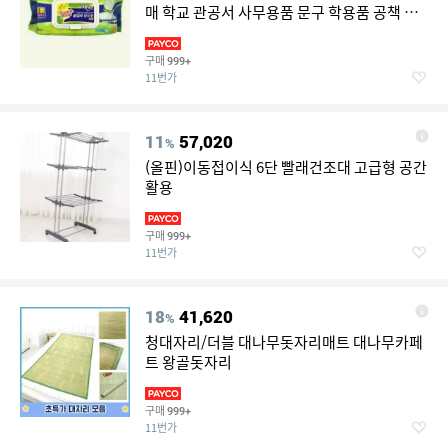
매 학교 관공서 사무용품 문구 학용품 공책 라
벨 필기구
구매
999+
11번가
11
57,020
%
(올핀)이동접이식 6단 빨래건조대 고급형 공간
활용
구매
999+
11번가
18
41,620
%
청대자리/더블 대나무돗자리매트 대나무카페
트 왕골돗자리
구매
999+
11번가