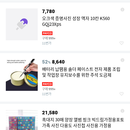
7,780
오크색 증명사진 성장 액자 10칸 K560
GQj23Xps
구매
999+
11번가
52
8,640
%
배터리 납땜용 솔더 페이스트 전자 제품 조립
및 작업장 유지보수를 위한 주석 도금제
구매
999+
11번가
21,580
흑대지 30매 양장 앨범 핑크 빅드림가정용포토
가족 사진 다용도 사진첩 사진용 가정용