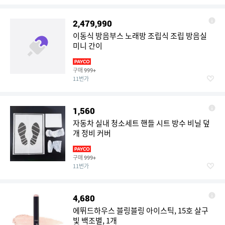
2,479,990
이동식 방음부스 노래방 조립식 조립 방음실
미니 간이
구매
999+
11번가
1,560
자동차 실내 청소세트 핸들 시트 방수 비닐 덮
개 정비 커버
구매
999+
11번가
4,680
에뛰드하우스 블링블링 아이스틱, 15호 살구
빛 백조별, 1개