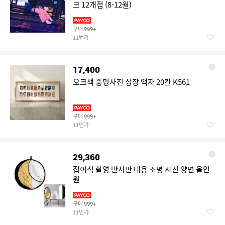
크 12개점 (8-12월)
구매
999+
11번가
17,400
오크색 증명사진 성장 액자 20칸 K561
구매
999+
11번가
29,360
접이식 촬영 반사판 대용 조명 사진 양면 올인
원
구매
999+
11번가