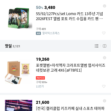
50
3,480
%
55/92/127Pcs/set Lomo 카드 13주년 기념
2026FEST 앨범 포토 카드 수집용 카드 팬 컬
렉션 선물용 절묘한 카드
구매
489
알리익스프레스
핫딜
3,121
19,260
포켓앨범+자석액자 크라프트앨범 엽서사이즈
네컷보관 고래 4X6 [aF78FE1]
구매
999+
11번가
21,600
[전국] 캘리클럽 키즈카페 실내 스포츠 테마파