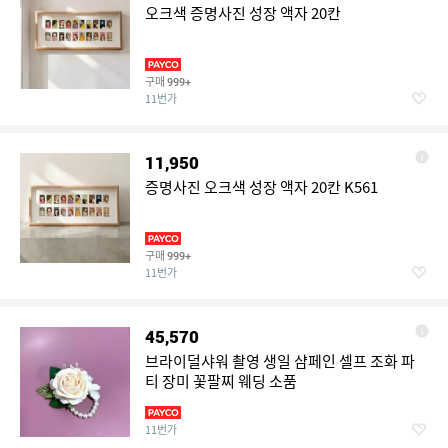
오크색 증명사진 성장 액자 20칸
구매
999+
11번가
11,950
증명사진 오크색 성장 액자 20칸 K561
구매
999+
11번가
45,570
브라이덜샤워 촬영 생일 샴페인 셀프 조화 파
티 장미 꽃팔찌 웨딩 소품
11번가