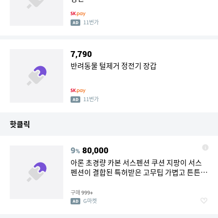
11번가
7,790
반려동물 털제거 정전기 장갑
11번가
핫클릭
9
80,000
%
아론 초경량 카본 서스펜션 쿠션 지팡이 서스
펜션이 결합된 특허받은 고무팁 가볍고 튼튼한
카본 고급지팡이
구매
999+
G마켓