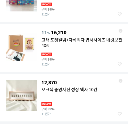
구매
999+
11번가
11
16,210
%
고래 포켓앨범+자석액자 엽서사이즈 네컷보관
4X6
구매
999+
11번가
12,870
오크색 증명사진 성장 액자 10칸
구매
999+
11번가