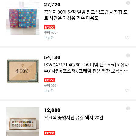
27,720
흑대지 30매 양장 앨범 핑크 빅드림 사진첩 포
토 사진용 가정용 가족 다용도
구매
999+
11번가
54,130
IKWCA7171 40x60 프리미엄 앤틱카키 x 십자
수x 사진x 포스터x 프레임 전용 액자 보석십자
수 직사각형
구매
999+
11번가
12,080
오크색 증명사진 성장 액자 20칸