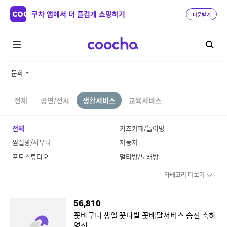
쿠차 앱에서 더 즐겁게 쇼핑하기
다운받기
문화
전체
공연/전시
생활서비스
교육서비스
전체
키즈카페/놀이방
찜질방/사우나
자동차
포토스튜디오
멀티방/노래방
카테고리 더보기
56,810
꽃바구니 생일 꽃다발 꽃배달서비스 승진 축하
영전