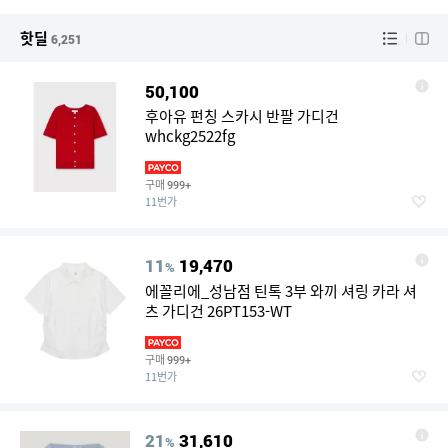
핫딜
6,251
50,100
후아유 펀칭 스카시 반팔 가디건
whckg2522fg
구매
999+
11번가
11
19,470
%
에꼴리에_성남점 틴톡 3부 와끼 셔링 카라 셔
츠 가디건 26PT153-WT
구매
999+
11번가
21
31,610
%