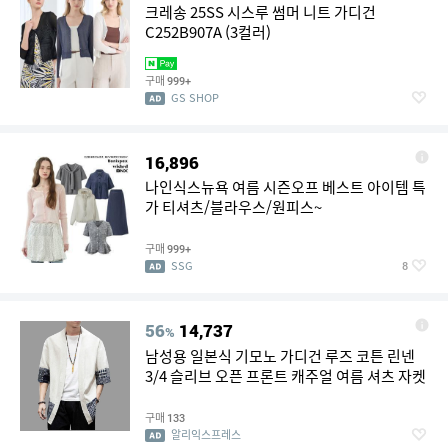
크레송 25SS 시스루 썸머 니트 가디건
C252B907A (3컬러)
구매
999+
GS SHOP
16,896
나인식스뉴욕 여름 시즌오프 베스트 아이템 특
가 티셔츠/블라우스/원피스~
구매
999+
SSG
8
56
14,737
%
남성용 일본식 기모노 가디건 루즈 코튼 린넨
3/4 슬리브 오픈 프론트 캐주얼 여름 셔츠 자켓
구매
133
알리익스프레스