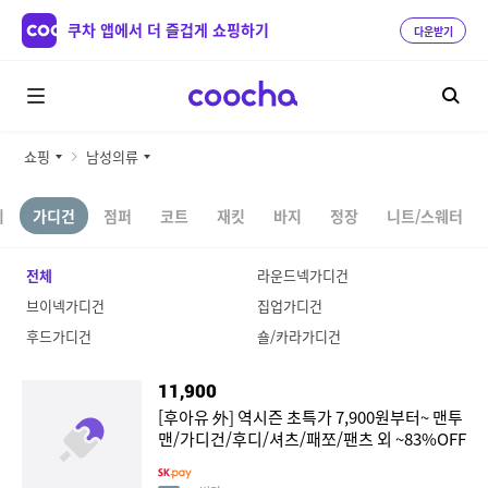
쿠차 앱에서 더 즐겁게 쇼핑하기
다운받기
쇼핑
남성의류
끼
가디건
점퍼
코트
재킷
바지
정장
니트/스웨터
전체
라운드넥가디건
브이넥가디건
집업가디건
후드가디건
숄/카라가디건
11,900
[후아유 外] 역시즌 초특가 7,900원부터~ 맨투
맨/가디건/후디/셔츠/패쪼/팬츠 외 ~83%OFF