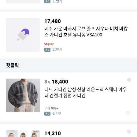
11번가
17,480
메쉬 가운 마사지 로브 골프 사우나 비치 바캉
스 가디건 호텔 유니폼 VSA100
11번가
핫클릭
8
18,400
%
니트 가디건 남성 신상 라운드넥 스웨터 아우
터 간절기 집업 카디건
구매
999+
G마켓
14,310