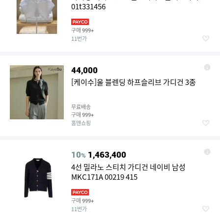
01t331456
구매
999+
11번가
44,000
[케이수]울 블렌딩 하프슬리브 가디건 3종
무료배송
구매
999+
홈앤쇼핑
10
1,463,400
%
4선 밀라노 스티치 가디건 네이비 남성
MKC171A 00219 415
구매
999+
11번가