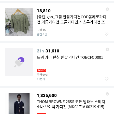
18,810
[쿨젠]gan_그물 반팔가디건COD볼레로가디
건,여름가디건,그물가디건,시스루가디건,뜨게
가디건,브이넥가디건
구매
15
홈앤쇼핑
21
31,610
%
트위 카라 펀칭 반팔 가디건 TOECFCD001
구매
999+
11번가
1,335,600
THOM BROWNE 26SS 코튼 밀라노 스티치
4-바 브이넥 가디건 (MKC171A 00219 415)