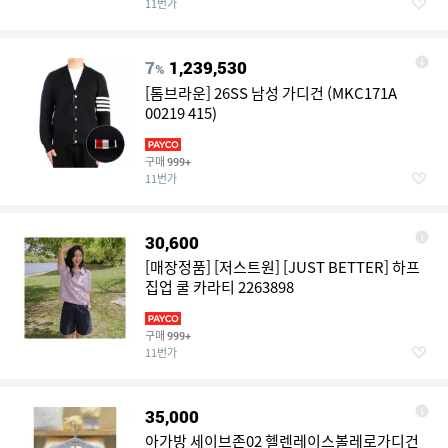
11번가
7
1,239,530
%
[톰브라운] 26SS 남성 가디건 (MKC171A
00219 415)
구매
999+
11번가
30,600
[매장정품] [저스트원] [JUST BETTER] 하프
집업 쿨 카라티 2263898
구매
999+
11번가
35,000
아가방 세이브존02 헬렌레이스볼레로가디건