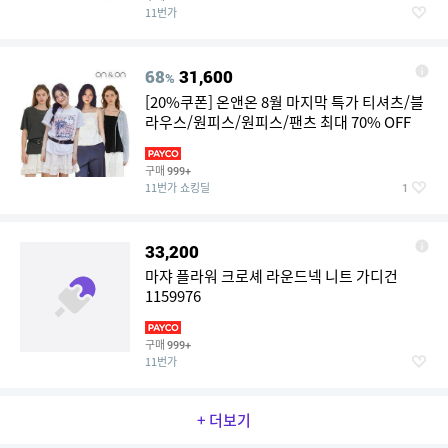
11번가
68
31,600
%
[20%쿠폰] 온앤온 8월 마지막 특가 티셔츠/블
라우스/원피스/원피스/팬츠 최대 70% OFF
구매
999+
11번가 쇼킹딜
1
33,200
마쟈 플라워 크로셰 라운드넥 니트 가디건
1159976
구매
999+
11번가
+ 더보기