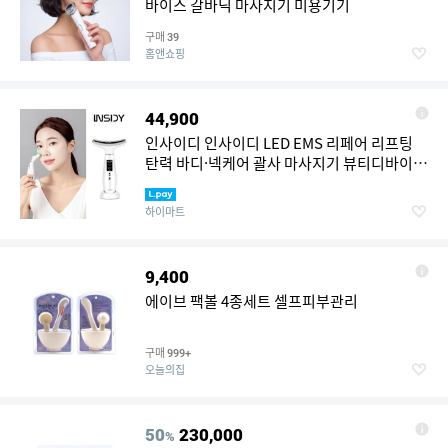
바이스 갈바닉 마사지기 미용기기
구매
39
홈앤쇼핑
44,900
인사이디 인사이디 LED EMS 리페어 리프팅
탄력 바디·넥케어 괄사 마사지기 뷰티디바이
스 INC-30
하이마트
9,400
에이브 팩볼 4종세트 셀프피부관리
구매
999+
오늘의집
50
230,000
%