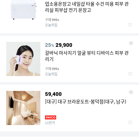
업소용온장고 네일샵 타올 수건 미용 피부 관
리실 피부샵 전기 온장고
구매
999+
오늘의집
25
29,900
%
갈바닉 마사지기 얼굴 뷰티 디바이스 피부 관
리기
구매
999+
오늘의집
59,400
[대구] 대구 브라운도트-봉덕점(대구, 남구)
11번가