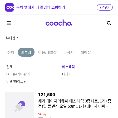
쿠차 앱에서 더 즐겁게 쇼핑하기
다운받기
뷰티샵
전체
피부샵
미용/네일샵
마사지
헤어샵
전체
에스테틱
여드름/케어관리
테라피
미백/화이트닝
121,500
헤라 에이지어웨이 에스테틱 3종세트, 1개+증
정(딥 클렌징 오일 50ml, 1개+에이지 어웨이
에스테틱 BX 크림 25ml, 2개)