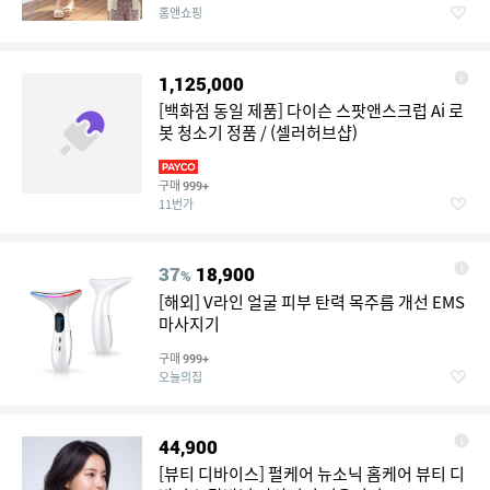
홈앤쇼핑
1,125,000
[백화점 동일 제품] 다이슨 스팟앤스크럽 Ai 로
봇 청소기 정품 / (셀러허브샵)
구매
999+
11번가
37
18,900
%
[해외] V라인 얼굴 피부 탄력 목주름 개선 EMS
마사지기
구매
999+
오늘의집
44,900
[뷰티 디바이스] 펄케어 뉴소닉 홈케어 뷰티 디