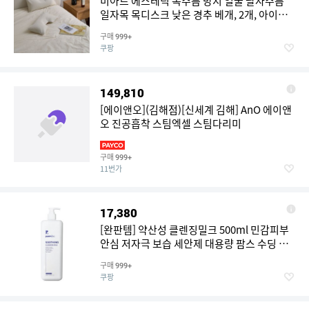
미아르 에스테틱 목주름 방지 얼굴 팔자주름
일자목 목디스크 낮은 경추 베개, 2개, 아이보
리
구매
999+
쿠팡
149,810
[에이앤오](김해점)[신세계 김해] AnO 에이앤
오 진공흡착 스팀엑셀 스팀다리미
구매
999+
11번가
17,380
[완판템] 약산성 클렌징밀크 500ml 민감피부
안심 저자극 보습 세안제 대용량 팜스 수딩 에
스테틱 전용 [한정수량], 1개
구매
999+
쿠팡