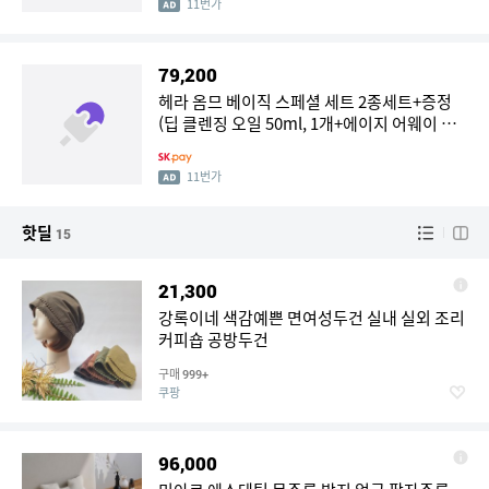
11번가
79,200
헤라 옴므 베이직 스페셜 세트 2종세트+증정
(딥 클렌징 오일 50ml, 1개+에이지 어웨이 에
스테틱 BX 크림 25ml, 2개)
11번가
핫딜
15
21,300
강록이네 색감예쁜 면여성두건 실내 실외 조리
커피숍 공방두건
구매
999+
쿠팡
96,000