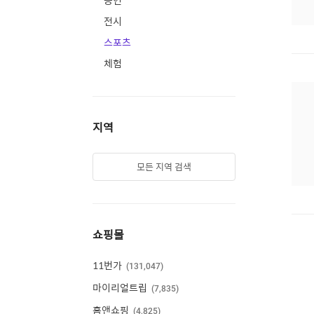
공연
전시
스포츠
체험
지역
모든 지역 검색
쇼핑몰
11번가
131,047
마이리얼트립
7,835
홈앤쇼핑
4,825