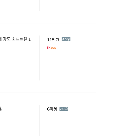
 강도 소프트젤 1
광
11번가
고
송
광
G마켓
고