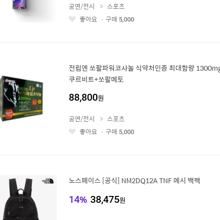
공연/전시
스포츠
좋아요
구매
5,000
좋
아
요
전립엔 쏘팔파워코사놀 식약처인증 최대함량 1300mgX
쿠르비트+쏘팔메토
88,800
원
공연/전시
스포츠
좋아요
구매
5,000
좋
아
요
노스페이스 [공식] NM2DQ12A TNF 메시 백팩
14
%
38,475
원