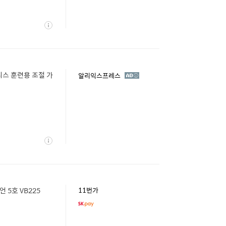
상
세
니스 훈련용 조절 가
광
알리익스프레스
고
상
세
5호 VB225
11번가