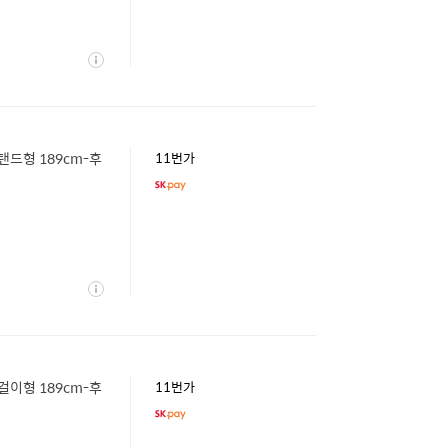
상
세
스탠드형 189cm-후
11번가
상
세
벽걸이형 189cm-후
11번가