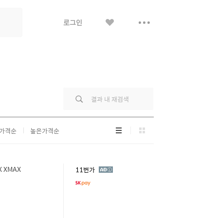
좋
더
로그인
아
보
요
기
리
그
가격순
높은가격순
스
리
트
드
형
형
 XMAX
광
11번가
고