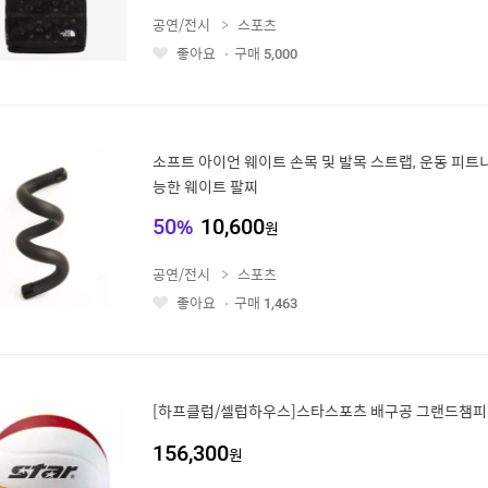
공연/전시
스포츠
좋아요
구매
5,000
좋
아
요
소프트 아이언 웨이트 손목 및 발목 스트랩, 운동 피트
능한 웨이트 팔찌
50
%
10,600
원
공연/전시
스포츠
좋아요
구매
1,463
좋
아
요
[하프클럽/셀럽하우스]스타스포츠 배구공 그랜드챔피언 
156,300
원