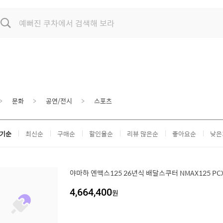
문화
공연/전시
스포츠
기순
최신순
구매순
할인율순
리뷰 많은순
좋아요순
낮은
야마하 엔맥스125 26년식 배달스쿠터 NMAX125 PCX
4,664,400
원