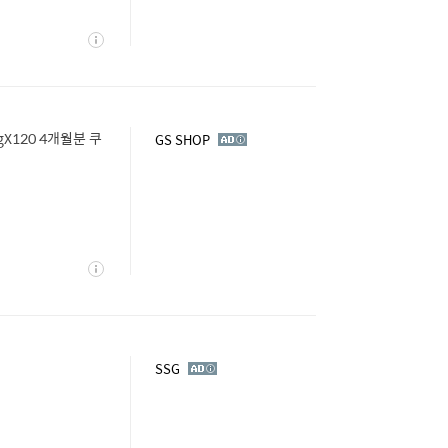
상
세
120 4개월분 쿠
광
GS SHOP
고
상
세
광
SSG
고