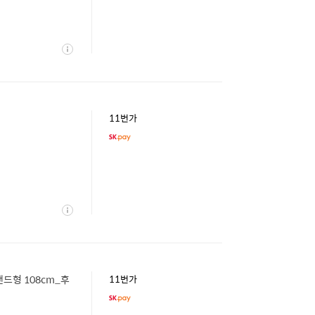
상
세
11번가
상
세
스탠드형 108cm_후
11번가