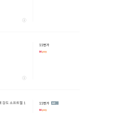
상
세
11번가
상
세
 강도 소프트젤 1
광
11번가
고