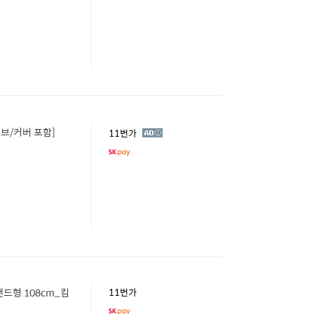
슬리브/커버 포함]
광
11번가
고
스탠드형 108cm_킴
11번가