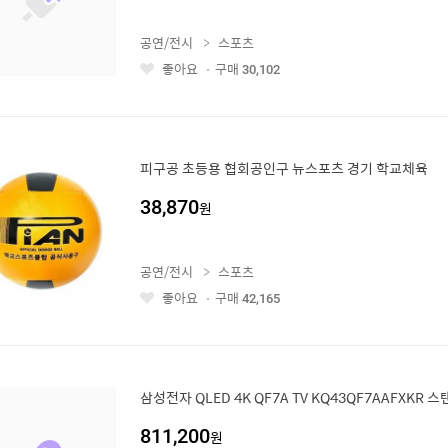
공연/전시
스포츠
좋아요
구매
30,102
좋
아
요
피구공 초등용 협회공인구 뉴스포츠 경기 학교체육
38,870
원
공연/전시
스포츠
좋아요
구매
42,165
좋
아
요
삼성전자 QLED 4K QF7A TV KQ43QF7AAFXKR 
811,200
원