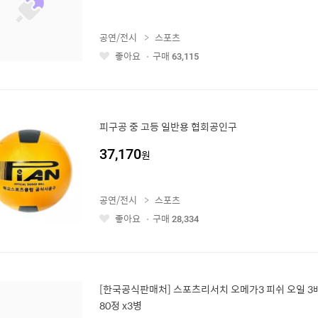
공연/전시
스포츠
좋아요
구매
63,115
좋
아
요
피구공 중 고등 일반용 협회공인구
37,170
원
공연/전시
스포츠
좋아요
구매
28,334
좋
아
요
[한국공식판매처] 스포츠리서치 오메가3 피쉬 오일 3배
80정 x3병