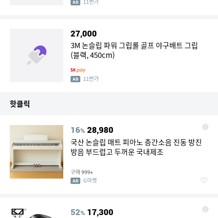
11번가
27,000
3M 논슬립 파워 그립롤 골프 야구배트 그립
(블랙, 450cm)
11번가
핫클릭
16
28,980
%
국산 논슬립 매트 피아노 층간소음 진동 방진
방음 부드럽고 두꺼운 국내제조
구매
999+
G마켓
52
17,300
%