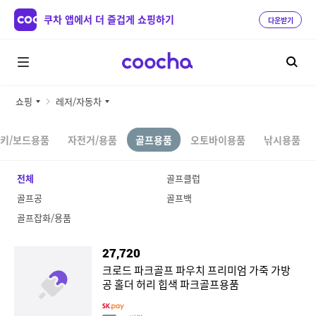
쿠차 앱에서 더 즐겁게 쇼핑하기
다운받기
쇼핑
레저/자동차
키/보드용품
자전거/용품
골프용품
오토바이용품
낚시용품
전체
골프클럽
골프공
골프백
골프잡화/용품
27,720
크로드 파크골프 파우치 프리미엄 가죽 가방
공 홀더 허리 힙색 파크골프용품