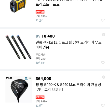
포레스트리프로
구매
999+
11번가
8
18,400
%
던롭 젝시오12 골프그립 남여 드라이버 우드
아이언용
무료배송
구매
210
홈앤쇼핑
364,000
핑 핑 G440-K & G440 Max 드라이버 관용성
[커버,슬리브포함]
구매
999+
11번가