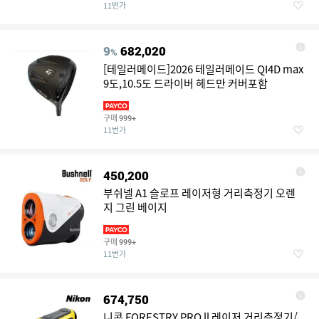
11번가
9
682,020
%
[테일러메이드]2026 테일러메이드 QI4D max
9도,10.5도 드라이버 헤드만 커버포함
구매
999+
11번가
450,200
부쉬넬 A1 슬로프 레이저형 거리측정기 오렌
지 그린 베이지
구매
999+
11번가
674,750
니콘 FORESTRY PRO ll 레이저 거리측정기/