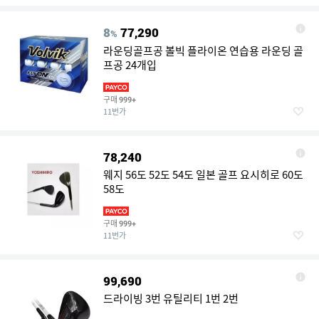
8
77,290
%
라운딩골프공 볼빅 플라이온 연습용 라운딩 골
프공 24개입
구매
999+
11번가
78,240
웨지 56도 52도 54도 일본 골프 요시히로 60도
58도
구매
999+
11번가
99,690
드라이빙 3번 유틸리티 1번 2번