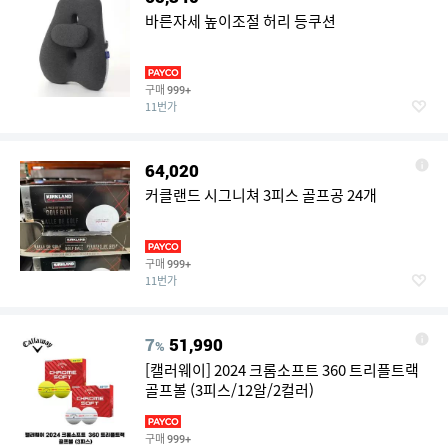
바른자세 높이조절 허리 등쿠션
구매
999+
11번가
64,020
커클랜드 시그니쳐 3피스 골프공 24개
구매
999+
11번가
7
51,990
%
[캘러웨이] 2024 크롬소프트 360 트리플트랙
골프볼 (3피스/12알/2컬러)
구매
999+