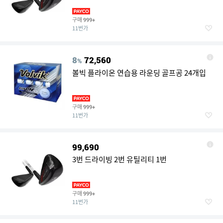
구매
999+
11번가
8
72,560
%
볼빅 플라이온 연습용 라운딩 골프공 24개입
구매
999+
11번가
99,690
3번 드라이빙 2번 유틸리티 1번
구매
999+
11번가