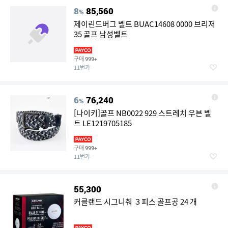
8
85,560
%
제이린드버그 벨트 BUAC14608 0000 브리저
35 골프 남성벨트
구매
999+
11번가
6
76,240
%
[나이키]골프 NB0022 929 스트레치 우븐 벨
트 LE1219705185
구매
999+
11번가
55,300
커클랜드 시그니춰 ３피스 골프공 24 개