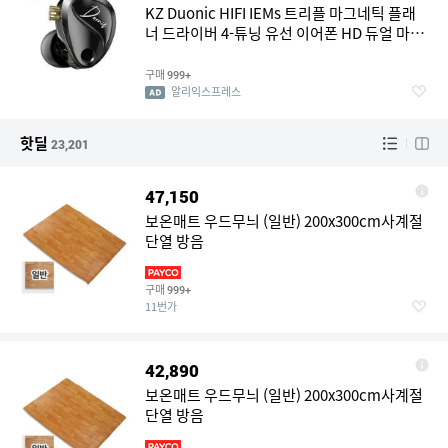
KZ Duonic HIFI IEMs 트리플 마그네틱 플래
너 드라이버 4-튜닝 유선 이어폰 HD 듀얼 마이
크 캐스터 프로용
구매
999+
알리익스프레스
핫딜
23,201
47,150
보온매트 우드무늬 (일반) 200x300cm사계절
단열 방음
구매
999+
11번가
42,890
보온매트 우드무늬 (일반) 200x300cm사계절
단열 방음