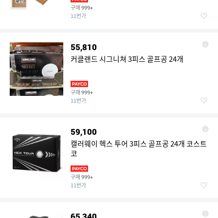
구매
999+
11번가
55,810
커클랜드 시그니쳐 3피스 골프공 24개
구매
999+
11번가
59,100
캘러웨이 헥스 투어 3피스 골프공 24개 코스트
코
구매
999+
11번가
65,340