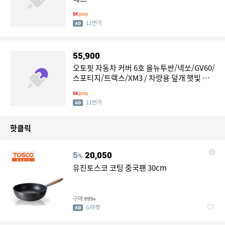
11번가
55,900
오토핏 자동차 커버 6호 올뉴투싼/넥쏘/GV60/
스포티지/트랙스/XM3 / 차량용 덮개 햇빛 자
외선 차단 먼지 기스방지 자동차 용품
11번가
핫클릭
5
20,050
%
유진토스코 코팅 중국팬 30cm
구매
999+
G마켓