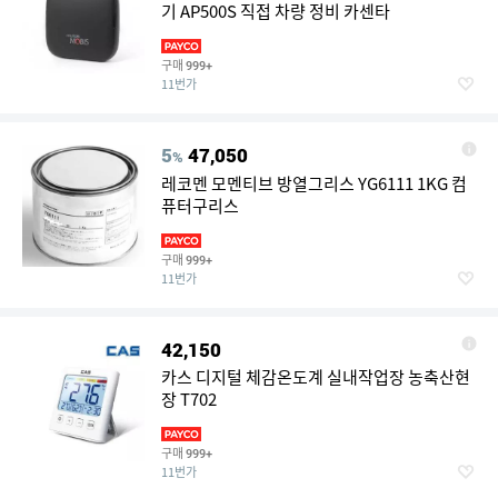
기 AP500S 직접 차량 정비 카센타
구매
999+
11번가
5
47,050
%
레코멘 모멘티브 방열그리스 YG6111 1KG 컴
퓨터구리스
구매
999+
11번가
42,150
카스 디지털 체감온도계 실내작업장 농축산현
장 T702
구매
999+
11번가