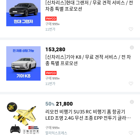
[신차리스]현대 그랜저 / 무료 견적 서비스 / 전
차종 특별 프로모션
구매
999+
11번가
153,280
[신차리스]기아 K8 / 무료 견적 서비스 / 전 차
종 특별 프로모션
구매
999+
11번가
50
21,800
%
리모컨 비행기 SU35 RC 비행기 폼 항공기
LED 조명 2.4G 무선 조종 EPP 전투기 글라이
더 야외 비행 장난감 선물
구매
999+
알리익스프레스