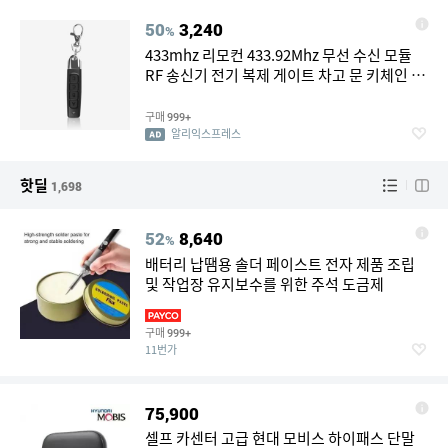
50
3,240
%
433mhz 리모컨 433.92Mhz 무선 수신 모듈
RF 송신기 전기 복제 게이트 차고 문 키체인 포
함 가정용
구매
999+
알리익스프레스
핫딜
1,698
52
8,640
%
배터리 납땜용 솔더 페이스트 전자 제품 조립
및 작업장 유지보수를 위한 주석 도금제
구매
999+
11번가
75,900
셀프 카센터 고급 현대 모비스 하이패스 단말