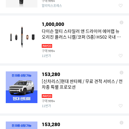
구매
999+
알리익스프레스
1,000,000
다이슨 멀티 스타일러 앤 드라이어 에어랩 뉴
오리진 플러스 니켈/코퍼 (5종) HS02 국내 정
품 [안심발송 서비스]
구매
999+
11번가
153,280
[신차리스]현대 싼타페 / 무료 견적 서비스 / 전
차종 특별 프로모션
구매
999+
11번가
153,280