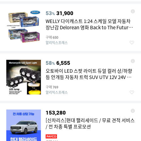
53
31,900
%
WELLY 다이캐스트 1:24 스케일 모델 자동차
장난감 Delorean 영화 Back to The Future
Part 1/2/3 DMC-12 금속 합금 장난감 자동차
구매
650
어린이 선물
알리익스프레스
58
6,555
%
오토바이 LED 스팟 라이트 듀얼 컬러 상/하향
등 안개등 자동차 트럭 SUV UTV 12V 24V 미
니 렌즈 헤드라이트 드라이빙 라이트
구매
769
알리익스프레스
153,280
[신차리스]현대 팰리세이드 / 무료 견적 서비스
/ 전 차종 특별 프로모션