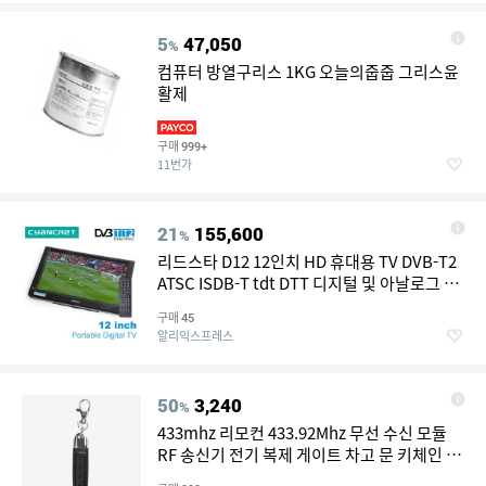
5
47,050
%
컴퓨터 방열구리스 1KG 오늘의줍줍 그리스윤
활제
구매
999+
11번가
21
155,600
%
리드스타 D12 12인치 HD 휴대용 TV DVB-T2
ATSC ISDB-T tdt DTT 디지털 및 아날로그 미
니 소형 차량용 텔레비전 USB MP4 AC3 지원
구매
45
알리익스프레스
50
3,240
%
433mhz 리모컨 433.92Mhz 무선 수신 모듈
RF 송신기 전기 복제 게이트 차고 문 키체인 포
함 가정용