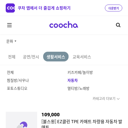
쿠차 앱에서 더 즐겁게 쇼핑하기
다운받기
문화
전체
공연/전시
생활서비스
교육서비스
전체
키즈카페/놀이방
찜질방/사우나
자동차
포토스튜디오
멀티방/노래방
카테고리 더보기
109,000
[불스원] EZ클린 TPE 카매트 차량용 자동차 발
매트