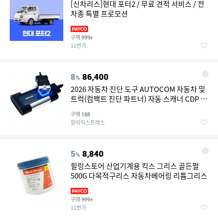
[신차리스]현대 포터2 / 무료 견적 서비스 / 전
차종 특별 프로모션
구매
999+
11번가
8
86,400
%
2026 자동차 진단 도구 AUTOCOM 자동차 및
트럭(컴팩트 진단 파트너) 자동 스캐너 CDP 다
국어 지원
구매
188
알리익스프레스
5
8,840
%
힐링스토어 산업기계용 킥스 그리스 골든펄
500G 다목적구리스 자동차베어링 리튬그리스
구매
999+
11번가