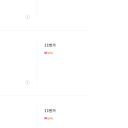
상
세
11번가
상
세
11번가