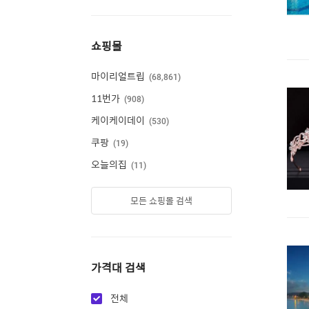
쇼핑몰
마이리얼트립
68,861
11번가
908
케이케이데이
530
쿠팡
19
오늘의집
11
모든 쇼핑몰 검색
가격대 검색
전체