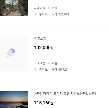
국내여행
호텔
좋아요
구매
122,871
좋
아
요
이엘호텔
102,000
원
국내여행
호텔
좋아요
구매
65,727
좋
아
요
[전남] 라마다 프라자 호텔 자은도(전남, 신안)
115,160
원