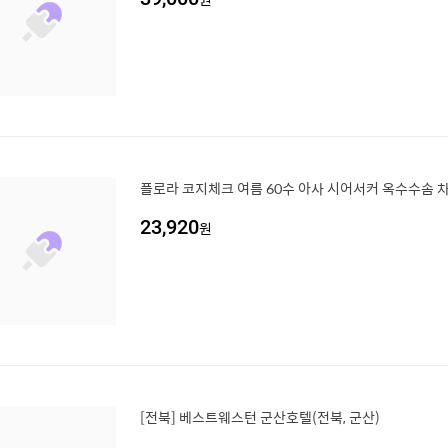
플로라 코지체크 여름 60수 아사 시어서커 옥수수솜 차
23,920
원
[전북] 베스트웨스턴 군산호텔(전북, 군산)