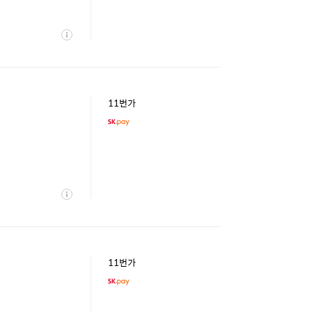
상
세
11번가
상
세
11번가