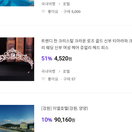
국내여행
호텔
좋아요
구매
5,000
좋
아
요
트렌디 한 크리스탈 크라운 로즈 골드 신부 티아라와 
리 웨딩 신부 여성 헤어 쥬얼리 헤드 피스
51
%
4,520
원
국내여행
호텔
좋아요
구매
57
좋
아
요
[강원] 이엘호텔(강원, 양양)
10
%
90,160
원