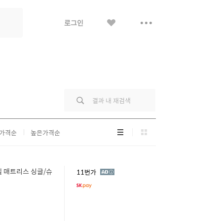
좋
더
로그인
아
보
요
기
리
그
가격순
높은가격순
스
리
트
드
형
형
텔 매트리스 싱글/슈
광
11번가
고