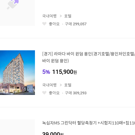
국내여행
호텔
좋아요
구매
299,057
좋
아
요
[경기] 라마다 바이 윈덤 용인(경기호텔/용인처인호
바이 윈덤 용인)
5
%
115,900
원
국내여행
호텔
좋아요
구매
309,293
좋
아
요
녹십자MS 그린닥터 혈당측정기 +시험지110매+침11
39,000
원