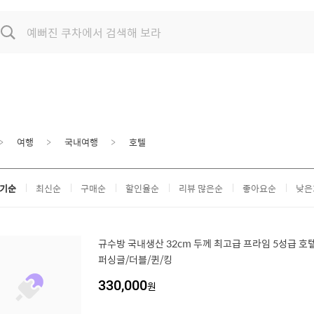
여행
국내여행
호텔
기순
최신순
구매순
할인율순
리뷰 많은순
좋아요순
낮은
규수방 국내생산 32cm 두께 최고급 프라임 5성급 호
퍼싱글/더블/퀸/킹
330,000
원