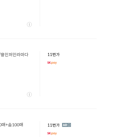
상
세
텔/용인처인라마다
11번가
상
세
0매+솜100매
광
11번가
고