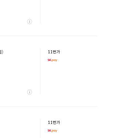
상
세
)
11번가
상
세
11번가