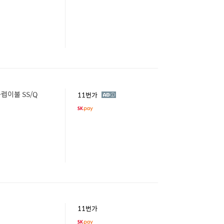
렵이불 SS/Q
광
11번가
고
11번가