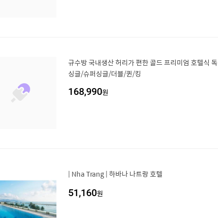
규수방 국내생산 허리가 편한 골드 프리미엄 호텔식 
싱글/슈퍼싱글/더블/퀸/킹
168,990
원
| Nha Trang | 하바나 나트랑 호텔
51,160
원