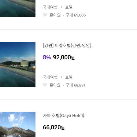
국내여행
호텔
좋아요
구매
69,006
좋
아
요
[강원] 이엘호텔(강원, 양양)
8
%
92,000
원
국내여행
호텔
좋아요
구매
68,881
좋
아
요
가야 호텔(Gaya Hotel)
66,020
원