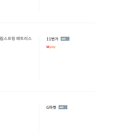
독립스프링 매트리스
광
11번가
고
광
G마켓
고