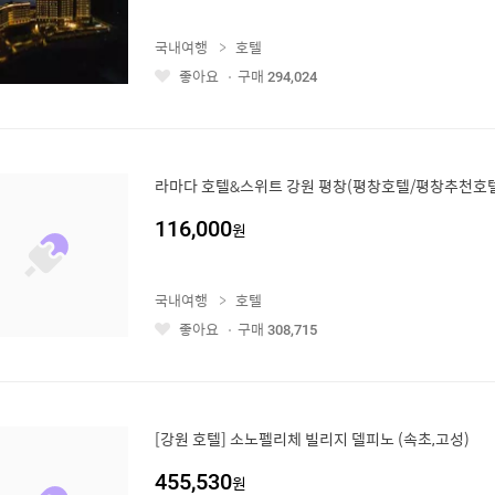
국내여행
호텔
좋아요
구매
294,024
좋
아
요
라마다 호텔&스위트 강원 평창(평창호텔/평창추천호텔
116,000
원
국내여행
호텔
좋아요
구매
308,715
좋
아
요
[강원 호텔] 소노펠리체 빌리지 델피노 (속초,고성)
455,530
원