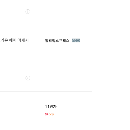
상
세
크라운 헤어 액세서
광
알리익스프레스
고
상
세
11번가