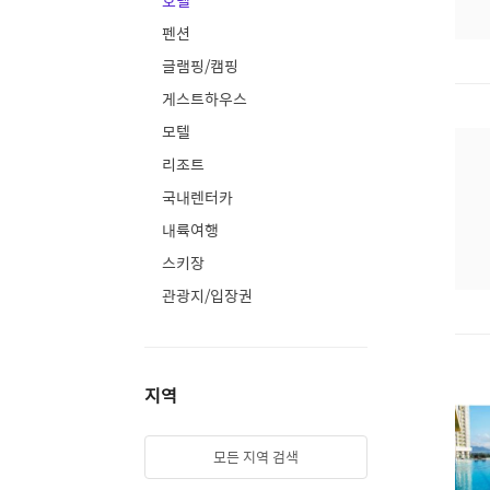
호텔
펜션
글램핑/캠핑
게스트하우스
모텔
리조트
국내렌터카
내륙여행
스키장
관광지/입장권
지역
모든 지역 검색