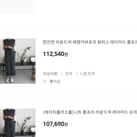
편안한 라운드넥 체형커버조끼 원피스 레이어드 롱조끼
112,540
원
여성의류
조끼
니트조끼
좋아요
좋
아
요
[에이치플러스몰]니트 롱조끼 라운드넥 레이어드 조끼
107,690
원