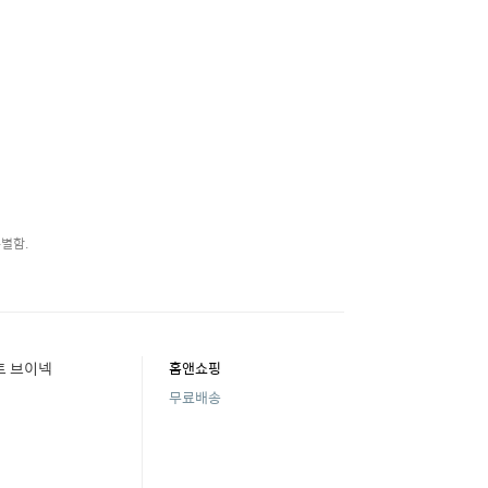
별함.
트 브이넥
홈앤쇼핑
무료배송