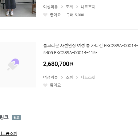
여성의류
조끼
니트조끼
좋아요
구매
5,000
좋
아
요
톰브라운 사선완장 여성 롱 가디건 FKC289A-00014-41
5405 FKC289A-00014-415-
2,680,700
원
여성의류
조끼
니트조끼
좋아요
좋
아
요
광
링크
고
 니트롱조끼