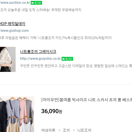
//www.auction.co.kr
조끼 오늘주문 내일 도착 스타배송! 무제한 무료배송까지
SHOP 매직딜데이
//www.gsshop.com
하루 마법같은 혜택이 가득! 니트롱조끼 카드7%즉시할인과 최대10%적립까지!
니트롱조끼 그레이시크
http://www.graychic.co.kr
꾸민듯 안꾸민듯 편안하고 고급스런 디테일의 완성, 평범한 일상에 스며드는 특
[아이우먼]봄여름 빅사이즈 니트 스카시 조끼 롱 베스
36,090
원
여성의류
조끼
니트조끼