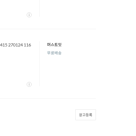
상
세
5 270124 116
머스트잇
무료배송
상
세
광고등록