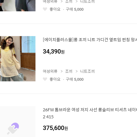
여성의류
조끼
니트조끼
좋아요
구매
5,000
좋
아
요
[에이치플러스몰]롱 조끼 니트 가디건 옆트임 펀칭 망
34,390
원
여성의류
조끼
니트조끼
좋아요
구매
5,000
좋
아
요
26FW 톰브라운 여성 저지 사선 롱슬리브 티셔츠 네이비 
2 415
375,600
원