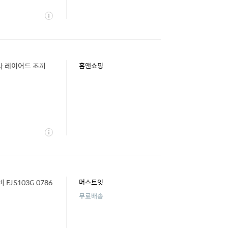
상
세
사 레이어드 조끼
홈앤쇼핑
상
세
FJS103G 0786
머스트잇
무료배송