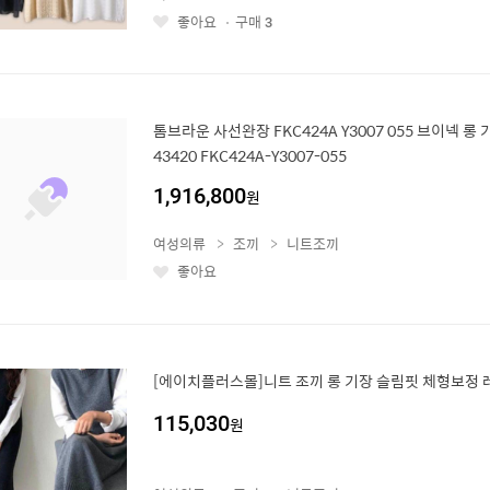
좋아요
구매
3
좋
아
요
톰브라운 사선완장 FKC424A Y3007 055 브이넥 롱 가
43420 FKC424A-Y3007-055
1,916,800
원
여성의류
조끼
니트조끼
좋아요
좋
아
요
[에이치플러스몰]니트 조끼 롱 기장 슬림핏 체형보정 
115,030
원