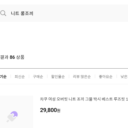
색결과
상품
86
기순
최신순
구매순
할인율순
리뷰 많은순
좋아요순
낮은
차쿠 여성 오버핏 니트 조끼 그물 박시 베스트 루즈핏 1
29,800
원