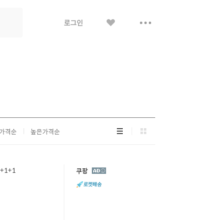
좋
더
로그인
아
보
요
기
리
그
가격순
높은가격순
스
리
트
드
형
형
+1+1
광
쿠팡
고