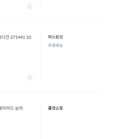
상
세
디건 271441 10
머스트잇
무료배송
상
세
레이어드 상의
홈앤쇼핑