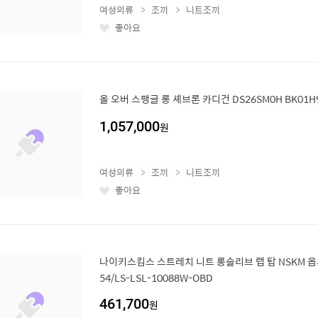
여성의류
조끼
니트조끼
좋아요
좋
아
요
올 오버 스팽글 롱 셰브론 카디건 DS26SM0H BK01H
1,057,000
원
여성의류
조끼
니트조끼
좋아요
좋
아
요
나이키스킴스 스트레치 니트 롱슬리브 랩 탑 NSKM 옵시디언 IR5
54/LS-LSL-10088W-OBD
461,700
원