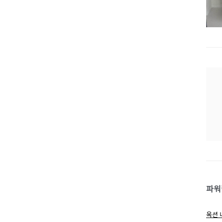
파워
옥션