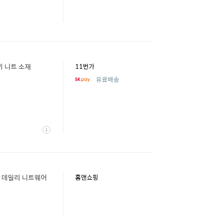
 니트 소재
11번가
유료배송
상
세
 데일리 니트웨어
홈앤쇼핑