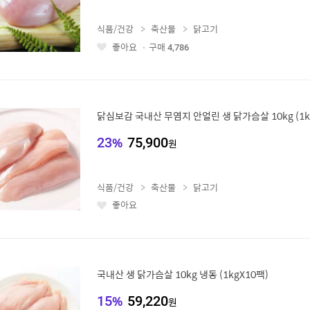
식품/건강
축산물
닭고기
좋아요
구매
4,786
좋
아
요
닭심보감 국내산 무염지 안얼린 생 닭가슴살 10kg (1k
23
%
75,900
원
식품/건강
축산물
닭고기
좋아요
좋
아
요
국내산 생 닭가슴살 10kg 냉동 (1kgX10팩)
15
%
59,220
원