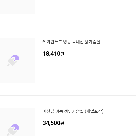
케이원푸드 냉동 국내산 닭가슴살
18,410
원
미쳤닭 냉동 생닭가슴살 (개별포장)
34,500
원