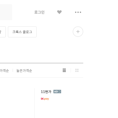
좋
더
로그인
아
보
요
기
장
크록스 클로그
더
보
기
리
그
가격순
높은가격순
스
리
트
드
형
형
광
11번가
고