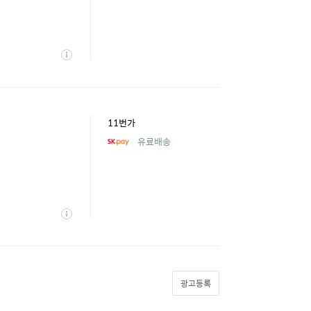
상
세
11번가
유료배송
상
세
광고등록