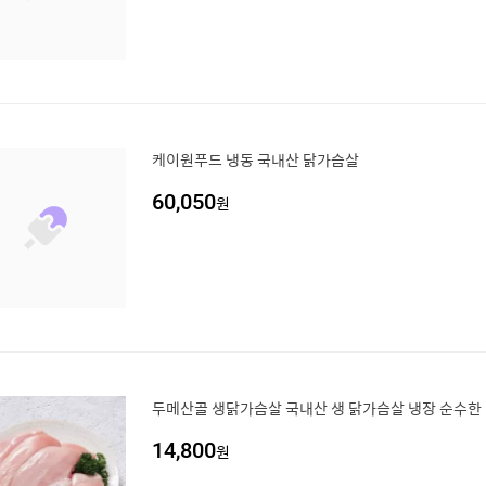
케이원푸드 냉동 국내산 닭가슴살
60,050
원
두메산골 생닭가슴살 국내산 생 닭가슴살 냉장 순수한 
14,800
원