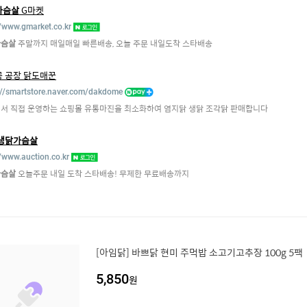
가슴살
G마켓
//www.gmarket.co.kr
가슴살
주말까지 매일매일 빠른배송, 오늘 주문 내일도착 스타배송
 공장 닭도매꾼
://smartstore.naver.com/dakdome
서 직접 운영하는 쇼핑몰 유통마진을 최소화하여 염지닭 생닭 조각닭 판매합니다
생닭가슴살
//www.auction.co.kr
가슴살
오늘주문 내일 도착 스타배송! 무제한 무료배송까지
[아임닭] 바쁘닭 현미 주먹밥 소고기고추장 100g 5팩
5,850
원