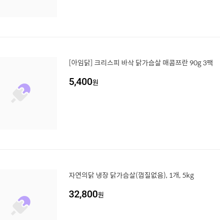
[아임닭] 크리스피 바삭 닭가슴살 매콤쯔란 90g 3팩
5,400
원
자연의닭 냉장 닭가슴살(껍질없음), 1개, 5kg
32,800
원