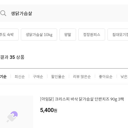
주도 숙박
생닭가슴살 10kg
양말
정장원피스
침대모기
니새싹재배기
여성 슬리퍼
제주도 리조트
생닭가슴살 1kg
색결과
상품
35
기순
최신순
구매순
할인율순
리뷰 많은순
좋아요순
낮은
[아임닭] 크리스피 바삭 닭가슴살 단짠치즈 90g 3팩
5,400
원