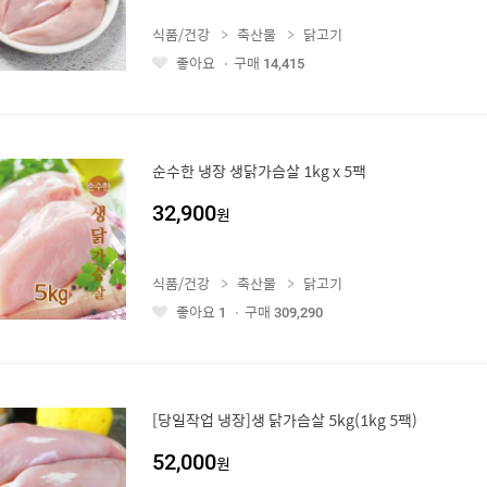
식품/건강
축산물
닭고기
좋아요
구매
14,415
좋
아
요
순수한 냉장 생닭가슴살 1kg x 5팩
32,900
원
식품/건강
축산물
닭고기
좋아요
구매
1
309,290
좋
아
요
[당일작업 냉장]생 닭가슴살 5kg(1kg 5팩)
52,000
원