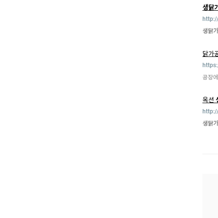
생닭
http:
생닭
닭가공
https
공장에
옥션
http:
생닭