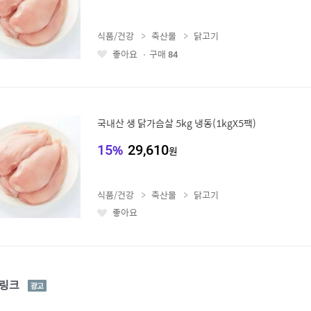
식품/건강
축산물
닭고기
좋아요
구매
84
좋
아
요
국내산 생 닭가슴살 5kg 냉동(1kgX5팩)
15
%
29,610
원
식품/건강
축산물
닭고기
좋아요
좋
아
요
광
링크
고