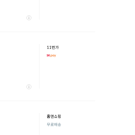
상
세
11번가
상
세
홈앤쇼핑
무료배송