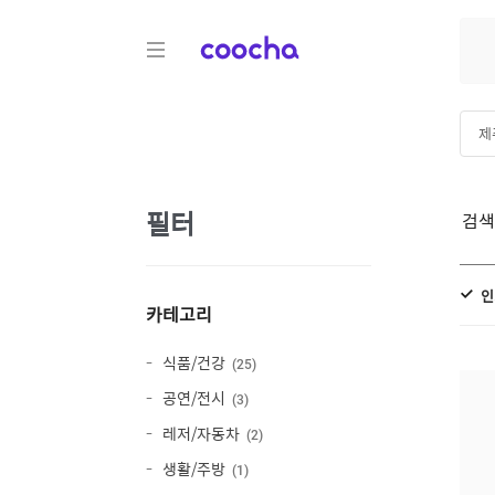
COOCHA
제
미
필터
검
인
카테고리
식품/건강
25
공연/전시
3
레저/자동차
2
생활/주방
1