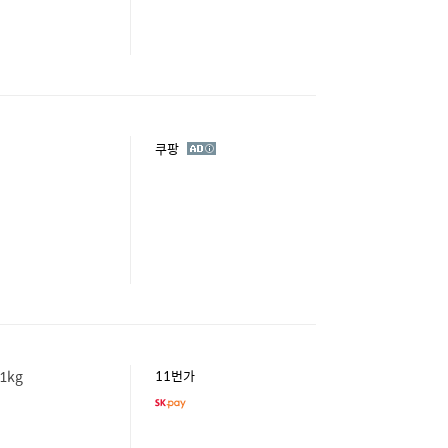
광
쿠팡
고
1kg
11번가